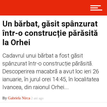
Contact
Un bărbat, găsit spânzurat
într-o construcție părăsită
Prima
la Orhei
Cadavrul unui bărbat a fost găsit
Politică
spânzurat într-o construcție părăsită.
Descoperirea macabră a avut loc ieri 26
Externe
ianuarie, în jurul orei 14:45, în localitatea
Ivancea, din raionul Orhei....
Social
By
Gabriela Nirca
2 ani ago