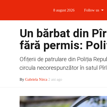
8 august 2026
Follow us
Follow us
Un bărbat din Pîrl
Follow us 
fără permis: Poli
Follow us 
Ofițerii de patrulare din Poliția Re
Follow us
circula necorespunzător în satul Pîrli
By
Gabriela Nirca
2 ani ago