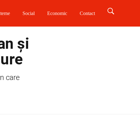
terne
Social
Economic
Contact
an și
dure
en care
.