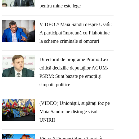
pentru mine este lege
VIDEO // Maia Sandu despre Usatîi:
A participat împreună cu Plahotniuc
la scheme criminale și omoruri
Directorul de programe Promo-Lex
critică deciziile deputaților ACUM-
PSRM: Sunt bazate pe emoții și
simpatii politice
(VIDEO) Unioniștii, supărați foc pe
Maia Sandu: ne distruge visul
UNIRII
Video // Drumuri Bune 2 oprit în