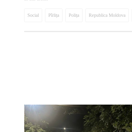
Social
Pîrlița
Polița
Republica Moldova