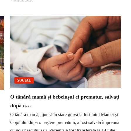
7 august 2026
SOCIAL
O tânără mamă și bebelușul ei prematur, salvați
după o…
O tânără mamă, ajunsă în stare gravă la Institutul Mamei și
Copilului după o naștere prematură, a fost salvată împreună
cu nou-născutul său. Pacienta a fost transferată la 14 iulie,...