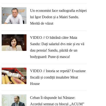
Un economist face radiografia echipei
lui Igor Dodon și a Maiei Sandu.
Merită de văzut
VIDEO // O bătrână către Maia
Sandu: Dați salariul dvs mie și eu vă
dau pensia! Sandu, păzită de un
bodyguard: Pune-ți masca!
VIDEO // Istoria se repetă? Evaziune
fiscală și condiții insalubre Meat
House
Ceban îi răspunde lui Năstase:
Acordul semnat cu blocul „ACUM”