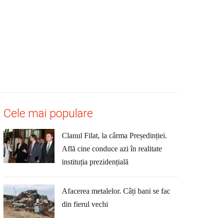
Cele mai populare
Clanul Filat, la cârma Președinției.
Află cine conduce azi în realitate
instituția prezidențială
Afacerea metalelor. Câți bani se fac
din fierul vechi