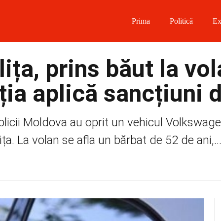
Prima
Politică
Ex
 on Facebook
ița, prins băut la vol
on Twitter
ția aplică sancțiuni 
on Instagram
publicii Moldova au oprit un vehicul Volkswag
 on Telegram
ța. La volan se afla un bărbat de 52 de ani,..