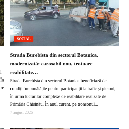
SOCIAL
Strada Burebista din sectorul Botanica,
modernizată: carosabil nou, trotuare
reabilitate…
l
 În
Strada Burebista din sectorul Botanica beneficiază de
tre
condiții îmbunătățite pentru participanții la trafic și pietoni,
în urma lucrărilor complexe de reabilitare realizate de
Primăria Chișinău. În anul curent, pe tronsonul...
7 august 2026