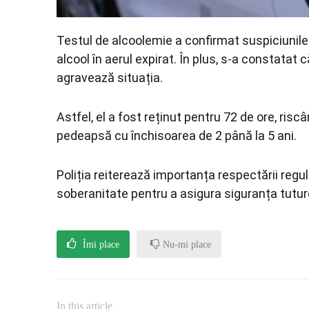
Testul de alcoolemie a confirmat suspiciunile 
alcool în aerul expirat. În plus, s-a constata
agravează situația.
Astfel, el a fost reținut pentru 72 de ore, ris
pedeapsă cu închisoarea de 2 până la 5 ani.
Poliția reiterează importanța respectării reguli
soberanitate pentru a asigura siguranța tuturor
Îmi place
Nu-mi place
In this article