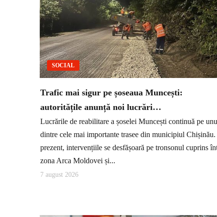
SOCIAL
Trafic mai sigur pe șoseaua Muncești:
autoritățile anunță noi lucrări…
Lucrările de reabilitare a șoselei Muncești continuă pe unu
dintre cele mai importante trasee din municipiul Chișinău.
prezent, intervențiile se desfășoară pe tronsonul cuprins în
zona Arca Moldovei și...
7 august 2026