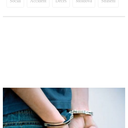
Social
Accident
Deces
Moldova
Straseni