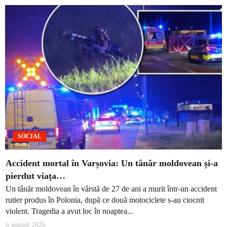
SOCIAL
Accident mortal în Varșovia: Un tânăr moldovean și-a
pierdut viața…
Un tânăr moldovean în vârstă de 27 de ani a murit într-un accident
rutier produs în Polonia, după ce două motociclete s-au ciocnit
violent. Tragedia a avut loc în noaptea...
6 august 2026