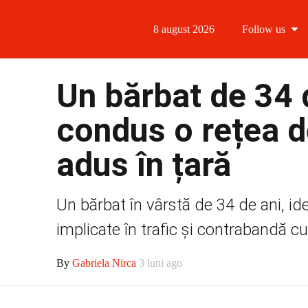
8 august 2026
Follow us
Follow us
Un bărbat de 34 
Follow us 
condus o rețea d
Follow us 
adus în țară
Follow us
Un bărbat în vârstă de 34 de ani, ide
implicate în trafic și contrabandă cu d
By
Gabriela Nirca
3 luni ago