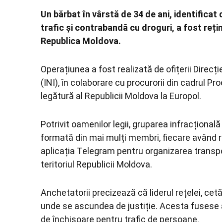
Un bărbat în vârstă de 34 de ani, identificat 
trafic și contrabandă cu droguri, a fost reținu
Republica Moldova.
Operațiunea a fost realizată de ofițerii Direcț
(INI), în colaborare cu procurorii din cadrul Pro
legătură al Republicii Moldova la Europol.
Potrivit oamenilor legii, gruparea infracționa
formată din mai mulți membri, fiecare având rol
aplicația Telegram pentru organizarea transpor
teritoriul Republicii Moldova.
Anchetatorii precizează că liderul rețelei, cetă
unde se ascundea de justiție. Acesta fusese 
de închisoare pentru trafic de persoane.