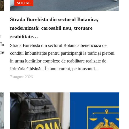
SOCIAL
Strada Burebista din sectorul Botanica,
modernizată: carosabil nou, trotuare
reabilitate…
l
 În
Strada Burebista din sectorul Botanica beneficiază de
tre
condiții îmbunătățite pentru participanții la trafic și pietoni,
în urma lucrărilor complexe de reabilitare realizate de
Primăria Chișinău. În anul curent, pe tronsonul...
7 august 2026