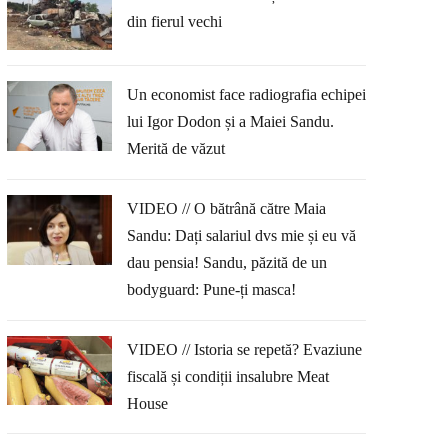
din fierul vechi
Un economist face radiografia echipei
lui Igor Dodon și a Maiei Sandu.
Merită de văzut
VIDEO // O bătrână către Maia
Sandu: Dați salariul dvs mie și eu vă
dau pensia! Sandu, păzită de un
bodyguard: Pune-ți masca!
VIDEO // Istoria se repetă? Evaziune
fiscală și condiții insalubre Meat
House