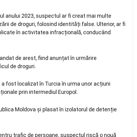
ul anului 2023, suspectul ar fi creat mai multe
 de droguri, folosind identități false. Ulterior, ar fi
icate în activitatea infracțională, conducând
ndat de arest, fiind anunțat în urmărire
icul de droguri.
 a fost localizat în Turcia în urma unor acțiuni
aționale prin intermediul Europol.
blica Moldova și plasat în izolatorul de detenție
ntru trafic de persoane, suspectul riscă o nouă