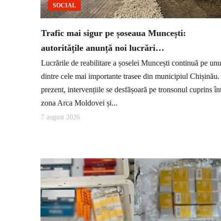
SOCIAL
Trafic mai sigur pe șoseaua Muncești:
autoritățile anunță noi lucrări…
Lucrările de reabilitare a șoselei Muncești continuă pe unu
dintre cele mai importante trasee din municipiul Chișinău.
prezent, intervențiile se desfășoară pe tronsonul cuprins în
zona Arca Moldovei și...
7 august 2026