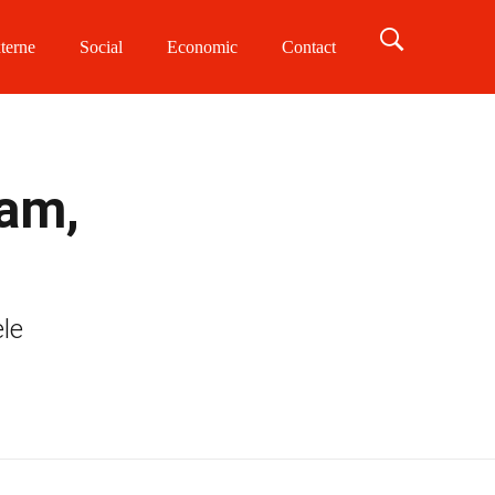
terne
Social
Economic
Contact
ram,
ele