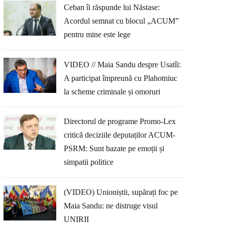
Ceban îi răspunde lui Năstase:
Acordul semnat cu blocul „ACUM”
pentru mine este lege
VIDEO // Maia Sandu despre Usatîi:
A participat împreună cu Plahotniuc
la scheme criminale și omoruri
Directorul de programe Promo-Lex
critică deciziile deputaților ACUM-
PSRM: Sunt bazate pe emoții și
simpatii politice
(VIDEO) Unioniștii, supărați foc pe
Maia Sandu: ne distruge visul
UNIRII