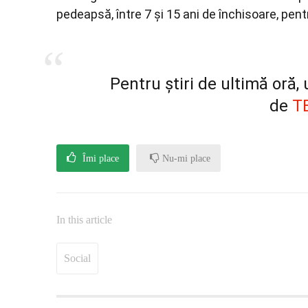
pedeapsă, între 7 și 15 ani de închisoare, pentr
Pentru știri de ultimă oră
de
T
Îmi place
Nu-mi place
In this article
Social