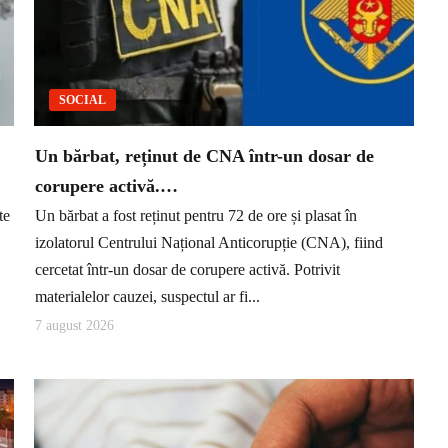
SOCIAL
Un bărbat, reținut de CNA într-un dosar de
corupere activă.…
te
Un bărbat a fost reținut pentru 72 de ore și plasat în
izolatorul Centrului Național Anticorupție (CNA), fiind
cercetat într-un dosar de corupere activă. Potrivit
materialelor cauzei, suspectul ar fi...
7 august 2026