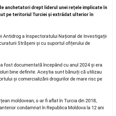
de anchetatori drept liderul unei rețele implicate în
t pe teritoriul Turciei și extrădat ulterior în
iei Antidrog a Inspectoratului Național de Investigații
curaturii Strășeni și cu suportul ofițerului de
lă a fost documentată începând cu anul 2024 și era
uri bine definite. Aceștia sunt bănuiți că utilizau
tului și comercializării drogurilor de mare risc pe
țean moldovean, s-ar fi aflat în Turcia din 2018,
anterior condamnat în Republica Moldova la 12 ani