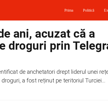
Prima
Politică
Ex
 on Facebook
de ani, acuzat că a
on Twitter
e droguri prin Teleg
on Instagram
 on Telegram
ntificat de anchetatori drept liderul unei reț
roguri, a fost reținut pe teritoriul Turciei...