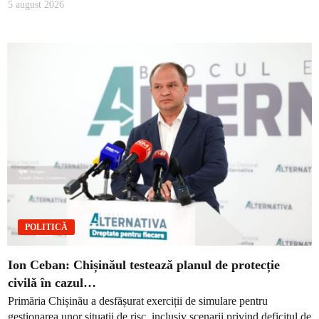
5 august 2026
POLITICĂ
Ion Ceban: Chișinăul testează planul de protecție
civilă în cazul…
Primăria Chișinău a desfășurat exerciții de simulare pentru
gestionarea unor situații de risc, inclusiv scenarii privind deficitul de