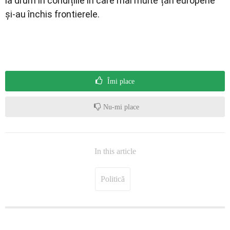
la drum în condițiile în care mai multe țări europene
și-au închis frontierele.
Îmi place
Nu-mi place
In this article
Politică