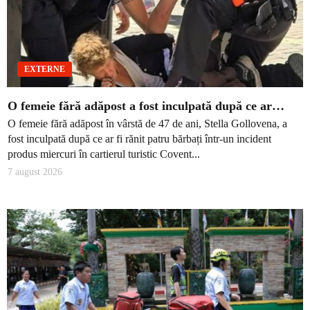
EXTERNE
O femeie fără adăpost a fost inculpată după ce ar…
O femeie fără adăpost în vârstă de 47 de ani, Stella Gollovena, a
fost inculpată după ce ar fi rănit patru bărbați într-un incident
produs miercuri în cartierul turistic Covent...
7 august 2026