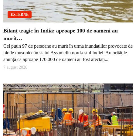
EXTERNE
Bilanț tragic în India: aproape 100 de oameni au
murit…
Cel puțin 97 de persoane au murit în urma inundațiilor provocate de
ploile musonice în statul Assam din nord-estul Indiei. Autoritățile
anunță că aproape 170.000 de oameni au fost afectați...
7 august 2026