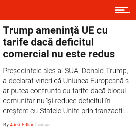
Prima
Trump amenință UE cu
tarife dacă deficitul
Politică
comercial nu este redus
Președintele ales al SUA, Donald Trump,
Externe
a declarat vineri că Uniunea Europeană s-
ar putea confrunta cu tarife dacă blocul
comunitar nu își reduce deficitul în
Social
creștere cu Statele Unite prin tranzacții...
By
4-test Editor
2 ani ago
Economic