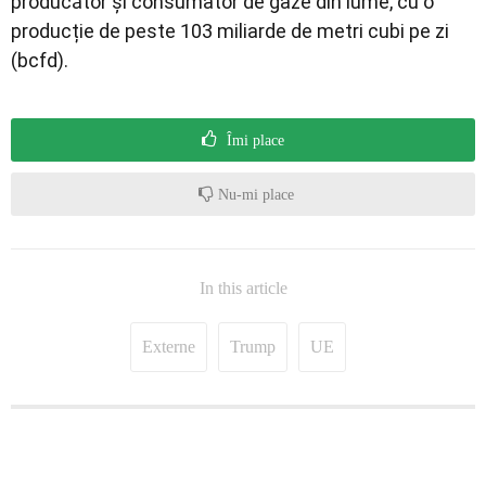
producător și consumator de gaze din lume, cu o
producție de peste 103 miliarde de metri cubi pe zi
(bcfd).
Îmi place
Nu-mi place
In this article
Externe
Trump
UE