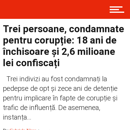
Contact
Trei persoane, condamnate
Prima
pentru corupție: 18 ani de
închisoare și 2,6 milioane
Politică
lei confiscați
Trei indivizi au fost condamnați la
Externe
pedepse de opt și zece ani de detenție
pentru implicare în fapte de corupție și
Social
trafic de influență. De asemenea,
instanța...