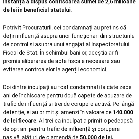
instanța a dispus confiscarea sumei de 2,6 milioane
de lei în beneficiul statului.
Potrivit Procuraturii, cei condamnați au pretins că
dețin influență asupra unor funcționari din structurile
de control și asupra unui angajat al Inspectoratului
Fiscal de Stat. În schimbul banilor, aceștia ar fi
promis eliberarea de acte fiscale necesare sau
evitarea controalelor la agenții economici.
Doi dintre inculpați au fost condamnați la câte zece
ani de închisoare pentru două capete de acuzare de
trafic de influență și trei de corupere activă. Pe lângă
detenție, ei au primit și amenzi în valoare de
140.000
de lei fiecare
. Al treilea inculpat a primit o pedeapsă
de opt ani pentru trafic de influență și corupere
pasivă, alături de o amendă de
50.000 de lei.