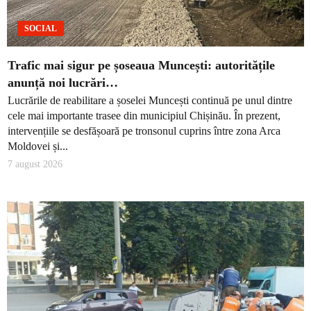
SOCIAL
Trafic mai sigur pe șoseaua Muncești: autoritățile
anunță noi lucrări…
Lucrările de reabilitare a șoselei Muncești continuă pe unul dintre
cele mai importante trasee din municipiul Chișinău. În prezent,
intervențiile se desfășoară pe tronsonul cuprins între zona Arca
Moldovei și...
7 august 2026