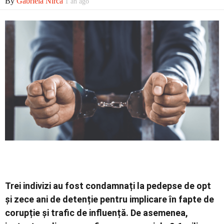
Economic
By
Gabriela Nirca
1 an ago
Contact
Trei indivizi au fost condamnați la pedepse de opt
și zece ani de detenție pentru implicare în fapte de
corupție și trafic de influență. De asemenea,