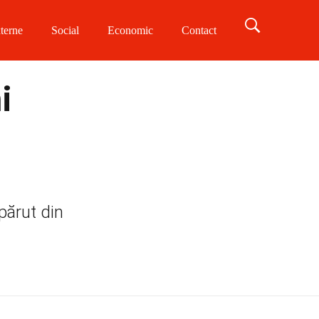
terne
Social
Economic
Contact
i
părut din