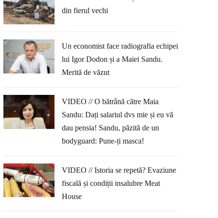
din fierul vechi
Un economist face radiografia echipei
lui Igor Dodon și a Maiei Sandu.
Merită de văzut
VIDEO // O bătrână către Maia
Sandu: Dați salariul dvs mie și eu vă
dau pensia! Sandu, păzită de un
bodyguard: Pune-ți masca!
VIDEO // Istoria se repetă? Evaziune
fiscală și condiții insalubre Meat
House