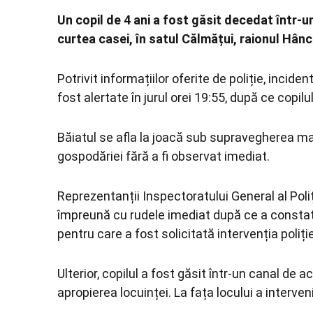
Un copil de 4 ani a fost găsit decedat într-
curtea casei, în satul Călmățui, raionul
Hânc
Potrivit informațiilor oferite de poliție, inciden
fost alertate în jurul orei 19:55, după ce copilu
Băiatul se afla la joacă sub supravegherea mamei
gospodăriei fără a fi observat imediat.
Reprezentanții Inspectoratului General al Poli
împreună cu rudele imediat după ce a constatat
pentru care a fost solicitată intervenția poliție
Ulterior, copilul a fost găsit într-un canal de ac
apropierea locuinței. La fața locului a interve