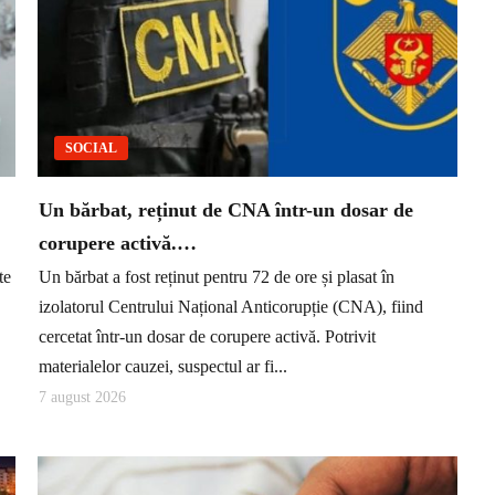
SOCIAL
Un bărbat, reținut de CNA într-un dosar de
corupere activă.…
te
Un bărbat a fost reținut pentru 72 de ore și plasat în
izolatorul Centrului Național Anticorupție (CNA), fiind
cercetat într-un dosar de corupere activă. Potrivit
materialelor cauzei, suspectul ar fi...
7 august 2026