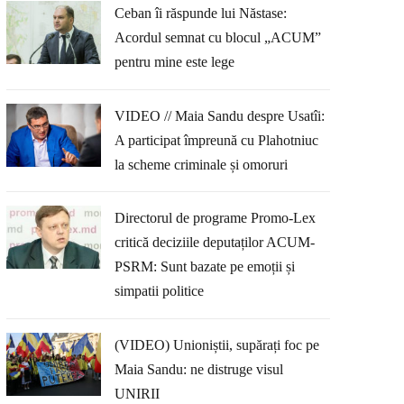
Ceban îi răspunde lui Năstase:
Acordul semnat cu blocul „ACUM”
pentru mine este lege
VIDEO // Maia Sandu despre Usatîi:
A participat împreună cu Plahotniuc
la scheme criminale și omoruri
Directorul de programe Promo-Lex
critică deciziile deputaților ACUM-
PSRM: Sunt bazate pe emoții și
simpatii politice
(VIDEO) Unioniștii, supărați foc pe
Maia Sandu: ne distruge visul
UNIRII