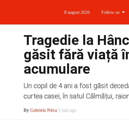
8 august 2026
Follow us
Follow us
Tragedie la Hânce
Follow us 
găsit fără viață 
Follow us 
acumulare
Follow us
Un copil de 4 ani a fost găsit deced
curtea casei, în satul Călmățui, raionu
By
Gabriela Nirca
3 luni ago