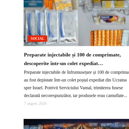
SOCIAL
Preparate injectabile și 100 de comprimate,
descoperite într-un colet expediat…
Preparate injectabile de înfrumusețare și 100 de comprima
au fost depistate într-un colet poștal expediat din Ucraina
spre Israel. Potrivit Serviciului Vamal, trimiterea fusese
declarată necorespunzător, iar produsele erau camuflate...
7 august 2026