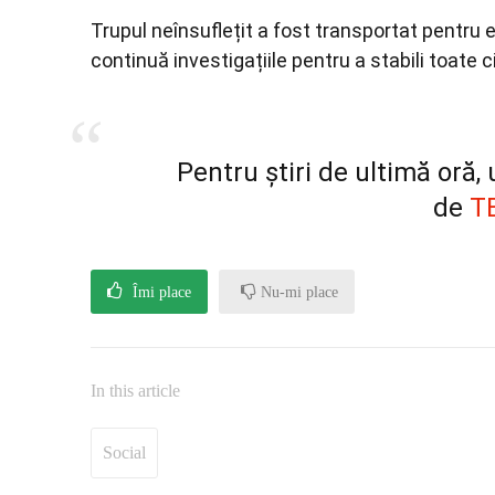
Trupul neînsuflețit a fost transportat pentru e
continuă investigațiile pentru a stabili toate 
Pentru știri de ultimă oră
de
T
Îmi place
Nu-mi place
In this article
Social