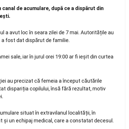
un canal de acumulare, după ce a dispărut din
ești
.
tul a avut loc în seara zilei de 7 mai. Autoritățile au
l a fost dat dispărut de familie.
 sale, iar în jurul orei 19:00 ar fi ieșit din curtea
ției au precizat că femeia a început căutările
 dispariția copilului, însă fără rezultat, motiv
i.
umulare situat în extravilanul localității, în
nit și un echipaj medical, care a constatat decesul.