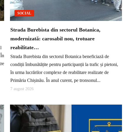
SOCIAL
Strada Burebista din sectorul Botanica,
modernizată: carosabil nou, trotuare
reabilitate…
l
 În
Strada Burebista din sectorul Botanica beneficiază de
tre
condiții îmbunătățite pentru participanții la trafic și pietoni,
în urma lucrărilor complexe de reabilitare realizate de
Primăria Chișinău. În anul curent, pe tronsonul...
7 august 2026