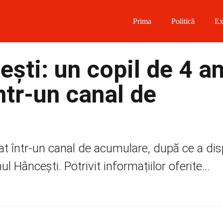
Prima
Politică
Ex
 on Facebook
ști: un copil de 4 an
on Twitter
într-un canal de
on Instagram
 on Telegram
at într-un canal de acumulare, după ce a dis
l Hâncești. Potrivit informațiilor oferite...