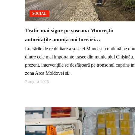
SOCIAL
Trafic mai sigur pe șoseaua Muncești:
autoritățile anunță noi lucrări…
Lucrările de reabilitare a șoselei Muncești continuă pe unu
dintre cele mai importante trasee din municipiul Chișinău.
prezent, intervențiile se desfășoară pe tronsonul cuprins în
zona Arca Moldovei și...
7 august 2026