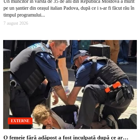
Un muncitor în vârstă de 35 de ani din Republica Moldova a murit
pe un șantier din orașul italian Padova, după ce i s-ar fi făcut rău în
timpul programului...
7 august 2026
EXTERNE
O femeie fără adăpost a fost inculpată după ce ar…