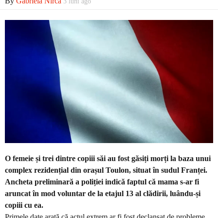
By
Gabriela Nirca
3 luni ago
Economic
Contact
O femeie și trei dintre copiii săi au fost găsiți morți la baza unui
complex rezidențial din orașul Toulon, situat în sudul Franței.
Ancheta preliminară a poliției indică faptul că mama s-ar fi
aruncat în mod voluntar de la etajul 13 al clădirii, luându-și
copiii cu ea.
Primele date arată că actul extrem ar fi fost declanșat de probleme