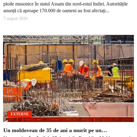
ploile musonice în statul Assam din nord-estul Indiei. Autoritățile
anunță că aproape 170.000 de oameni au fost afectați...
7 august 2026
EXTERNE
Un moldovean de 35 de ani a murit pe un…