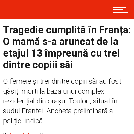
Contact
Tragedie cumplită în Franța:
O mamă s-a aruncat de la
etajul 13 împreună cu trei
Prima
dintre copiii săi
Politică
O femeie și trei dintre copiii săi au fost
găsiți morți la baza unui complex
rezidențial din orașul Toulon, situat în
Externe
sudul Franței. Ancheta preliminară a
poliției indică...
Social