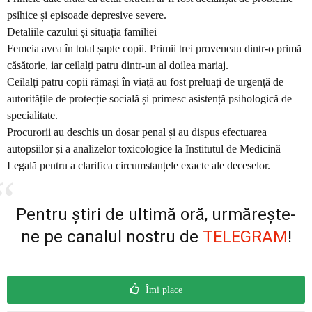
psihice și episoade depresive severe.
Detaliile cazului și situația familiei
Femeia avea în total șapte copii. Primii trei proveneau dintr-o primă
căsătorie, iar ceilalți patru dintr-un al doilea mariaj.
Ceilalți patru copii rămași în viață au fost preluați de urgență de
autoritățile de protecție socială și primesc asistență psihologică de
specialitate.
Procurorii au deschis un dosar penal și au dispus efectuarea
autopsiilor și a analizelor toxicologice la Institutul de Medicină
Legală pentru a clarifica circumstanțele exacte ale deceselor.
Pentru știri de ultimă oră, urmărește-
ne pe canalul nostru de
TELEGRAM
!
Îmi place