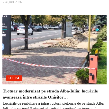
7 august 2026
SOCIAL
Trotuar modernizat pe strada Alba-Iulia: lucrările
avansează între străzile Onisifor…
Lucrările de reabilitare a infrastructurii pietonale de pe strada Alba-
Iulia, din sectorul Buiucani al capitalei, continuă pe tronsonul