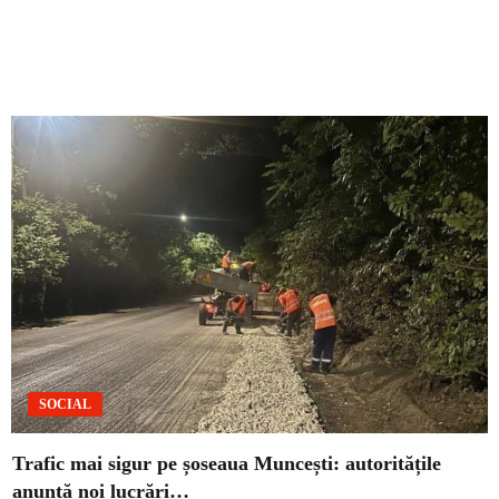
SOCIAL
Trafic mai sigur pe șoseaua Muncești: autoritățile
anunță noi lucrări…