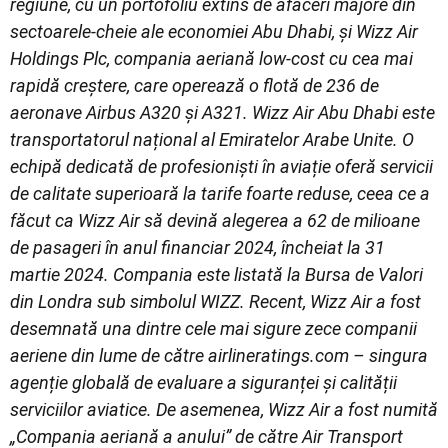
regiune, cu un portofoliu extins de afaceri majore din
sectoarele-cheie ale economiei Abu Dhabi, și Wizz Air
Holdings Plc, compania aeriană low-cost cu cea mai
rapidă creștere, care operează o flotă de 236 de
aeronave Airbus A320 și A321. Wizz Air Abu Dhabi este
transportatorul național al Emiratelor Arabe Unite. O
echipă dedicată de profesioniști în aviație oferă servicii
de calitate superioară la tarife foarte reduse, ceea ce a
făcut ca Wizz Air să devină alegerea a 62 de milioane
de pasageri în anul financiar 2024, încheiat la 31
martie 2024. Compania este listată la Bursa de Valori
din Londra sub simbolul WIZZ. Recent, Wizz Air a fost
desemnată una dintre cele mai sigure zece companii
aeriene din lume de către airlineratings.com – singura
agenție globală de evaluare a siguranței și calității
serviciilor aviatice. De asemenea, Wizz Air a fost numită
„Compania aeriană a anului” de către Air Transport