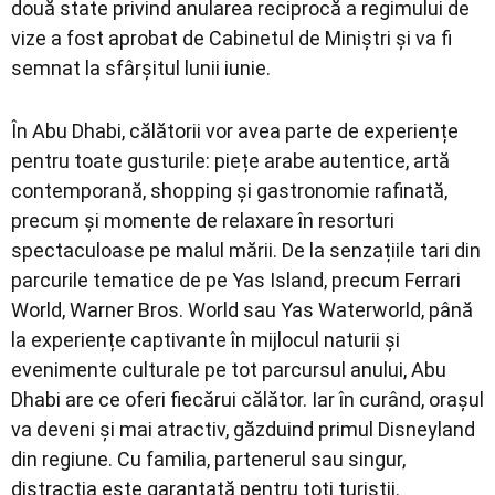
două state privind anularea reciprocă a regimului de
vize a fost aprobat de Cabinetul de Miniștri și va fi
semnat la sfârșitul lunii iunie.
În Abu Dhabi, călătorii vor avea parte de experiențe
pentru toate gusturile: piețe arabe autentice, artă
contemporană, shopping și gastronomie rafinată,
precum și momente de relaxare în resorturi
spectaculoase pe malul mării. De la senzațiile tari din
parcurile tematice de pe Yas Island, precum Ferrari
World, Warner Bros. World sau Yas Waterworld, până
la experiențe captivante în mijlocul naturii și
evenimente culturale pe tot parcursul anului, Abu
Dhabi are ce oferi fiecărui călător. Iar în curând, orașul
va deveni și mai atractiv, găzduind primul Disneyland
din regiune. Cu familia, partenerul sau singur,
distracția este garantată pentru toți turiștii.