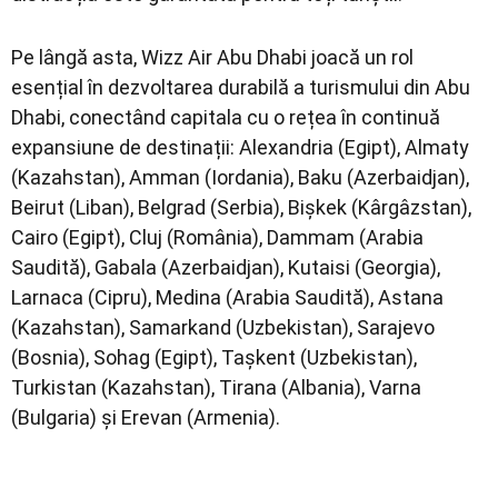
Pe lângă asta, Wizz Air Abu Dhabi joacă un rol
esențial în dezvoltarea durabilă a turismului din Abu
Dhabi, conectând capitala cu o rețea în continuă
expansiune de destinații: Alexandria (Egipt), Almaty
(Kazahstan), Amman (Iordania), Baku (Azerbaidjan),
Beirut (Liban), Belgrad (Serbia), Bișkek (Kârgâzstan),
Cairo (Egipt), Cluj (România), Dammam (Arabia
Saudită), Gabala (Azerbaidjan), Kutaisi (Georgia),
Larnaca (Cipru), Medina (Arabia Saudită), Astana
(Kazahstan), Samarkand (Uzbekistan), Sarajevo
(Bosnia), Sohag (Egipt), Tașkent (Uzbekistan),
Turkistan (Kazahstan), Tirana (Albania), Varna
(Bulgaria) și Erevan (Armenia).