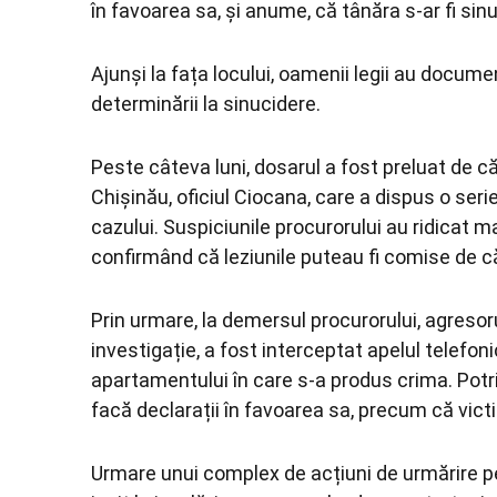
în favoarea sa, și anume, că tânăra s-ar fi sin
Ajunși la fața locului, oamenii legii au docume
determinării la sinucidere.
Peste câteva luni, dosarul a fost preluat de că
Chișinău, oficiul Ciocana, care a dispus o ser
cazului. Suspiciunile procurorului au ridicat m
confirmând că leziunile puteau fi comise de c
Prin urmare, la demersul procurorului, agresoru
investigație, a fost interceptat apelul telefon
apartamentului în care s-a produs crima. Potriv
facă declarații în favoarea sa, precum că victi
Urmare unui complex de acțiuni de urmărire pe