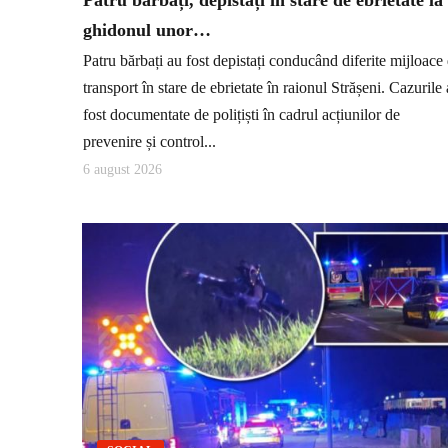
Patru bărbați, depistați în stare de ebrietate la
ghidonul unor…
Patru bărbați au fost depistați conducând diferite mijloace
transport în stare de ebrietate în raionul Strășeni. Cazurile
fost documentate de polițiști în cadrul acțiunilor de
prevenire și control...
6 august 2026