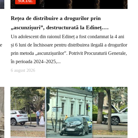
SOCIAL
Rețea de distribuire a drogurilor prin
„ascunzișuri”, destructurată la Edineț.…
Un adolescent din raionul Edineț a fost condamnat la 4 ani
te
și 6 luni de închisoare pentru distribuirea ilegală a drogurilor
prin metoda „ascunzișurilor”. Potrivit Procuraturii Generale,
în perioada 2024–2025,...
6 august 2026