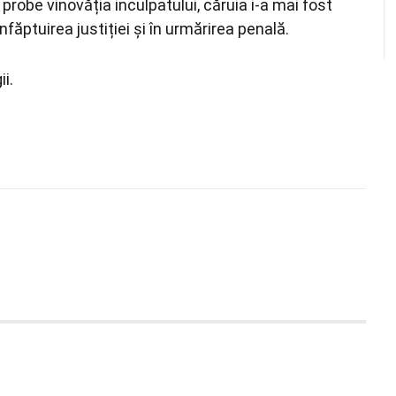
n probe vinovăția inculpatului, căruia i-a mai fost
ăptuirea justiției și în urmărirea penală.
ii.