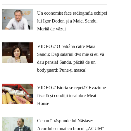
Un economist face radiografia echipei
lui Igor Dodon și a Maiei Sandu.
Merită de văzut
VIDEO // O bătrână către Maia
Sandu: Dați salariul dvs mie și eu vă
dau pensia! Sandu, păzită de un
bodyguard: Pune-ți masca!
VIDEO // Istoria se repetă? Evaziune
fiscală și condiții insalubre Meat
House
Ceban îi răspunde lui Năstase:
Acordul semnat cu blocul „ACUM”