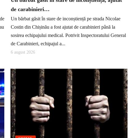
Un bărbat găsit în stare de inconștiență, ajutat
de carabinieri…
 de
Un bărbat găsit în stare de inconștiență pe strada Nicolae
 au
Costin din Chișinău a fost ajutat de carabinieri până la
sosirea echipajului medical. Potrivit Inspectoratului General
de Carabinieri, echipajul a...
6 august 2026