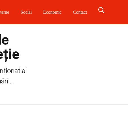
terne
Social
Economic
Contact
de
eție
nționat al
ii...