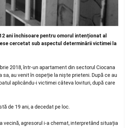
12 ani închisoare pentru omorul intenționat al
sese cercetat sub aspectul determinării victimei la
mbrie 2018, într-un apartament din sectorul Ciocana
a sa, au venit în ospeție la niște prieteni. După ce au
batul aplicându-i victimei câteva lovituri, după care
rstă de 19 ani, a decedat pe loc.
ia vecină, agresorul i-a chemat, interpretând situația