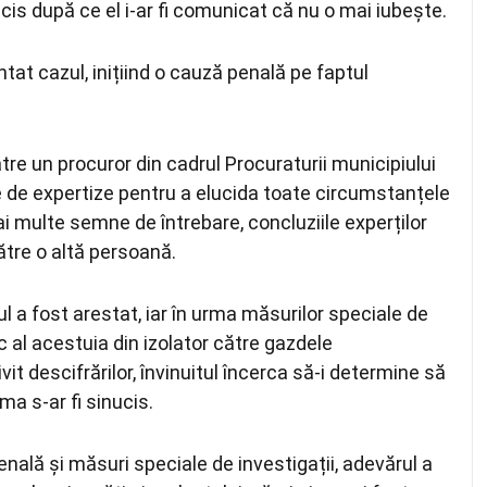
ucis după ce el i-ar fi comunicat că nu o mai iubește.
ntat cazul, inițiind o cauză penală pe faptul
tre un procuror din cadrul Procuraturii municipiului
ie de expertize pentru a elucida toate circumstanțele
ai multe semne de întrebare, concluziile experților
ătre o altă persoană.
l a fost arestat, iar în urma măsurilor speciale de
ic al acestuia din izolator către gazdele
it descifrărilor, învinuitul încerca să-i determine să
ma s-ar fi sinucis.
nală și măsuri speciale de investigații, adevărul a