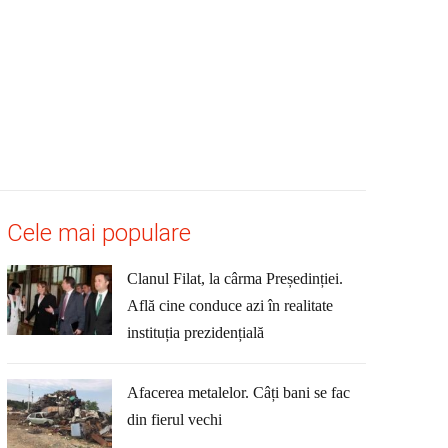
Cele mai populare
Clanul Filat, la cârma Președinției.
Află cine conduce azi în realitate
instituția prezidențială
Afacerea metalelor. Câți bani se fac
din fierul vechi