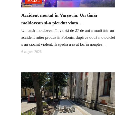
SOCIAL
Accident mortal în Varșovia: Un tânăr
moldovean și-a pierdut viața…
Un tânăr moldovean în vârstă de 27 de ani a murit într-un
accident rutier produs în Polonia, după ce două motocicle
s-au ciocnit violent. Tragedia a avut loc în noaptea...
6 august 2026