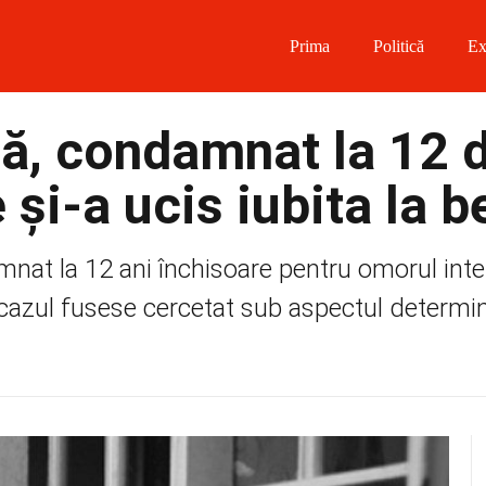
Prima
Politică
Ex
 on Facebook
lă, condamnat la 12 
on Twitter
și-a ucis iubita la b
on Instagram
amnat la 12 ani închisoare pentru omorul inte
 on Telegram
 cazul fusese cercetat sub aspectul determinăr