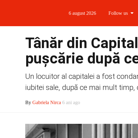
6 august 2026
Follow us
Follow us
Tânăr din Capita
Follow us 
pușcărie după ce 
Follow us 
Un locuitor al capitalei a fost cond
Follow us
iubitei sale, după ce mai mult timp,
By
Gabriela Nirca
6 ani ago