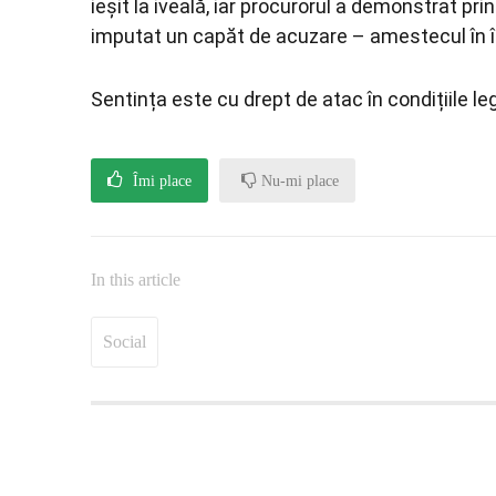
ieșit la iveală, iar procurorul a demonstrat pri
imputat un capăt de acuzare – amestecul în înf
Sentința este cu drept de atac în condițiile leg
Îmi place
Nu-mi place
In this article
Social