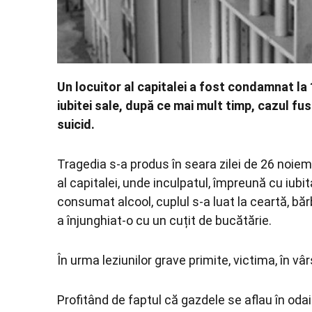
Un locuitor al capitalei a fost condamnat la 
iubitei sale, după ce mai mult timp, cazul fu
suicid.
Tragedia s-a produs în seara zilei de 26 noie
al capitalei, unde inculpatul, împreună cu iubit
consumat alcool, cuplul s-a luat la ceartă, băr
a înjunghiat-o cu un cuțit de bucătărie.
În urma leziunilor grave primite, victima, în vâ
Profitând de faptul că gazdele se aflau în oda