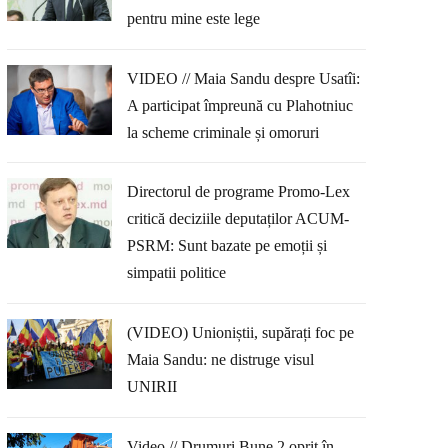
pentru mine este lege
VIDEO // Maia Sandu despre Usatîi:
A participat împreună cu Plahotniuc
la scheme criminale și omoruri
Directorul de programe Promo-Lex
critică deciziile deputaților ACUM-
PSRM: Sunt bazate pe emoții și
simpatii politice
(VIDEO) Unioniștii, supărați foc pe
Maia Sandu: ne distruge visul
UNIRII
Video // Drumuri Bune 2 oprit în