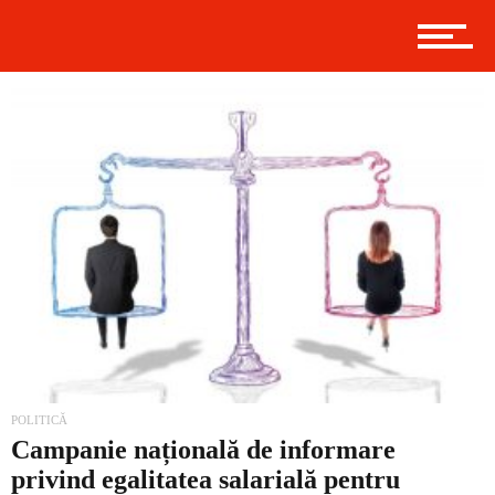
Politică
Externe
Social
Economic
POLITICĂ
Campanie națională de informare
privind egalitatea salarială pentru
Contact