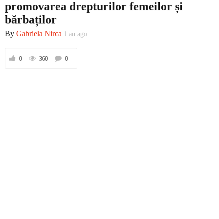
promovarea drepturilor femeilor și
bărbaților
By
Gabriela Nirca
1 an ago
Prima
0
360
0
Politică
Externe
Social
Economic