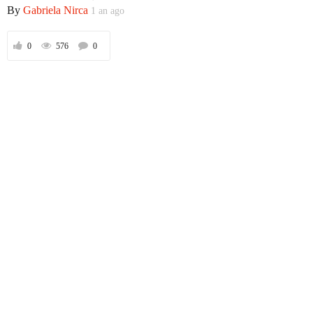
By
Gabriela Nirca
1 an ago
0
576
0
Prima
Politică
Externe
Social
Economic