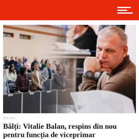
Politică
Externe
Social
Economic
SOCIAL
Bălți: Vitalie Balan, respins din nou
pentru funcția de viceprimar
Contact