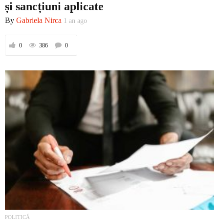
și sancțiuni aplicate
By
Gabriela Nirca
1 an ago
Prima
0
386
0
Politică
Externe
Social
Economic
POLITICĂ