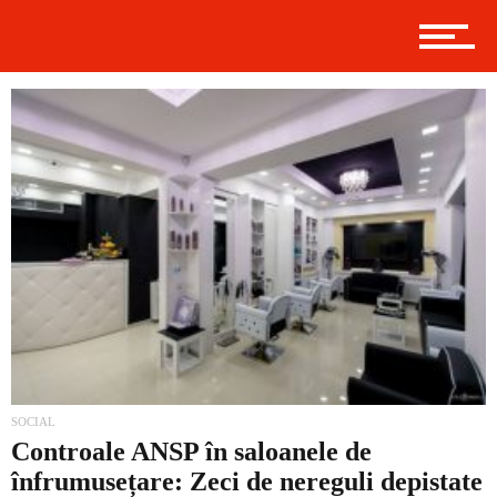
Politică
Externe
Social
Economic
SOCIAL
Controale ANSP în saloanele de
înfrumusețare: Zeci de nereguli depistate
Contact