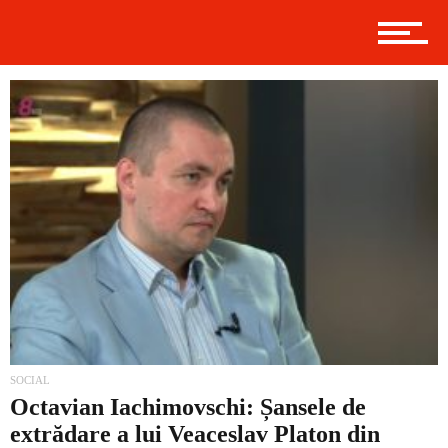
Politică
Externe
Social
Economic
SOCIAL
Octavian Iachimovschi: Șansele de
extrădare a lui Veaceslav Platon din
Contact