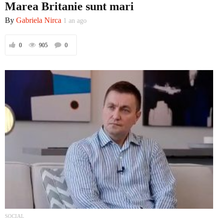
Marea Britanie sunt mari
By
Gabriela Nirca
1 an ago
Prima
0
905
0
Politică
Externe
Social
Economic
SOCIAL