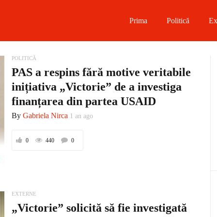
Prima
Politică
Ex
 on Facebook
POLITICĂ
PAS a respins fără motive veritabile
on Twitter
inițiativa „Victorie” de a investiga
finanțarea din partea USAID
on Instagram
By
Gabriela Nirca
1 an ago
 on Telegram
0
440
0
EXTERNE
„Victorie” solicită să fie investigată