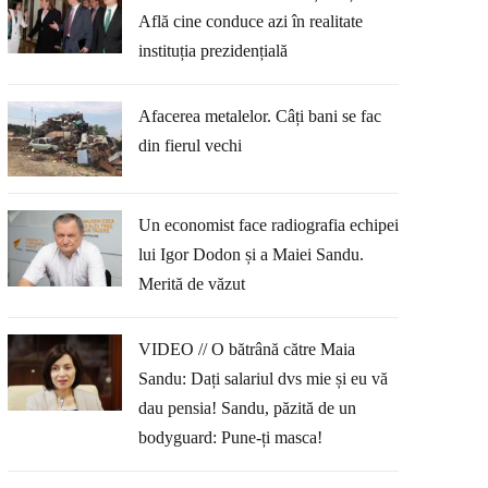
Află cine conduce azi în realitate
instituția prezidențială
Afacerea metalelor. Câți bani se fac
din fierul vechi
Un economist face radiografia echipei
lui Igor Dodon și a Maiei Sandu.
Merită de văzut
VIDEO // O bătrână către Maia
Sandu: Dați salariul dvs mie și eu vă
dau pensia! Sandu, păzită de un
bodyguard: Pune-ți masca!