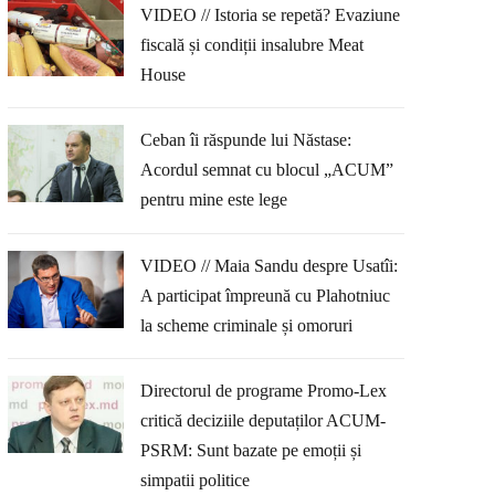
VIDEO // Istoria se repetă? Evaziune
fiscală și condiții insalubre Meat
House
Ceban îi răspunde lui Năstase:
Acordul semnat cu blocul „ACUM”
pentru mine este lege
VIDEO // Maia Sandu despre Usatîi:
A participat împreună cu Plahotniuc
la scheme criminale și omoruri
Directorul de programe Promo-Lex
critică deciziile deputaților ACUM-
PSRM: Sunt bazate pe emoții și
simpatii politice