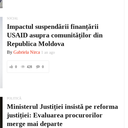
SOCIAL
Impactul suspendării finanțării
USAID asupra comunităților din
Republica Moldova
By
Gabriela Nirca
1 an ago
0
428
0
POLITICĂ
Ministerul Justiției insistă pe reforma
justiției: Evaluarea procurorilor
merge mai departe