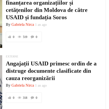
finanțarea organizațiilor și
cetățenilor din Moldova de către
USAID și fundația Soros
By
Gabriela Nirca
1 an ago
0
519
0
EXTERNE
Angajații USAID primesc ordin de a
distruge documente clasificate din
cauza reorganizării
By
Gabriela Nirca
1 an ago
0
318
0