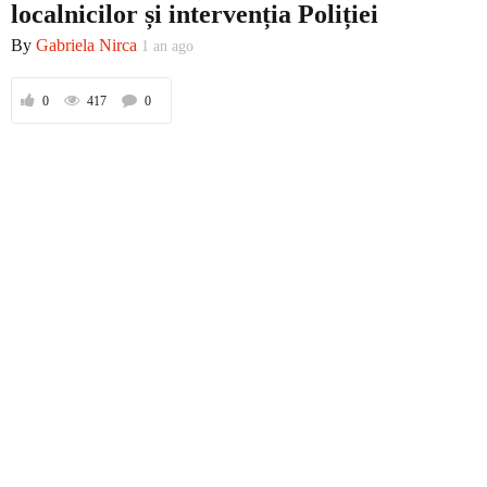
localnicilor și intervenția Poliției
By
Gabriela Nirca
1 an ago
Prima
0
417
0
Politică
Externe
Social
Economic