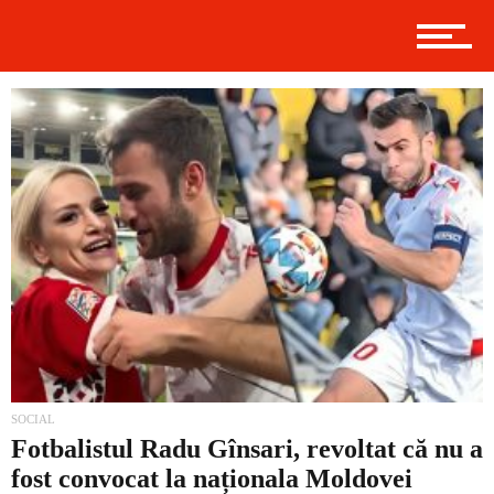
Politică
Externe
Social
Economic
SOCIAL
Fotbalistul Radu Gînsari, revoltat că nu a
fost convocat la naționala Moldovei
Contact