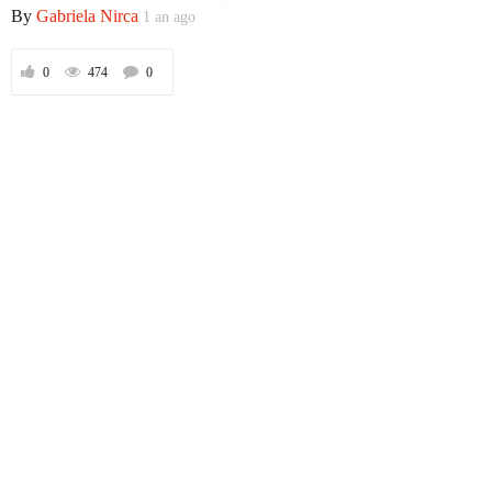
By
Gabriela Nirca
1 an ago
0
474
0
Prima
Politică
Externe
Social
Economic