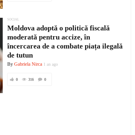
SOCIAL
Moldova adoptă o politică fiscală
moderată pentru accize, în
încercarea de a combate piața ilegală
de tutun
By
Gabriela Nirca
1 an ago
0
316
0