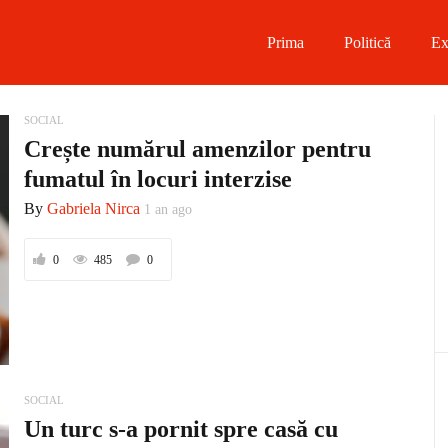
Prima
Politică
Ex
 on Facebook
SOCIAL
Crește numărul amenzilor pentru
on Twitter
fumatul în locuri interzise
By
Gabriela Nirca
1 an ago
on Instagram
0
485
0
 on Telegram
SOCIAL
Un turc s-a pornit spre casă cu