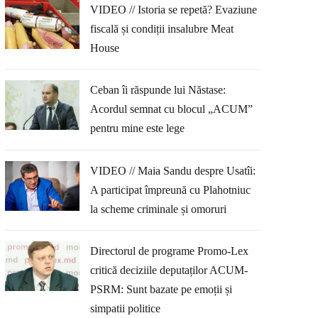
VIDEO // Istoria se repetă? Evaziune
fiscală și condiții insalubre Meat
House
Ceban îi răspunde lui Năstase:
Acordul semnat cu blocul „ACUM”
pentru mine este lege
VIDEO // Maia Sandu despre Usatîi:
A participat împreună cu Plahotniuc
la scheme criminale și omoruri
Directorul de programe Promo-Lex
critică deciziile deputaților ACUM-
PSRM: Sunt bazate pe emoții și
simpatii politice