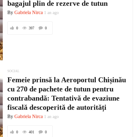
bagajul plin de rezerve de tutun
By
Gabriela Nirca
1 an ago
0
397
0
SOCIAL
Femeie prinsă la Aeroportul Chișinău
cu 270 de pachete de tutun pentru
contrabandă: Tentativă de evaziune
fiscală descoperită de autorități
By
Gabriela Nirca
1 an ago
0
401
0