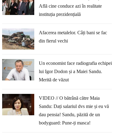
Află cine conduce azi în realitate
instituția prezidențială
Afacerea metalelor. Câți bani se fac
din fierul vechi
Un economist face radiografia echipei
lui Igor Dodon și a Maiei Sandu.
Merită de văzut
VIDEO // O bătrână către Maia
Sandu: Dați salariul dvs mie și eu vă
dau pensia! Sandu, păzită de un
bodyguard: Pune-ți masca!