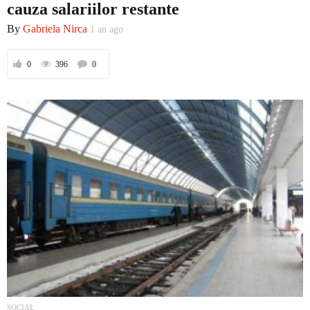
cauza salariilor restante
By
Gabriela Nirca
1 an ago
Social
0
396
0
Economic
Contact
SOCIAL