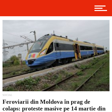
Economic
Contact
Prima
Politică
SOCIAL
Feroviarii din Moldova în prag de
Externe
colaps: proteste masive pe 14 martie din