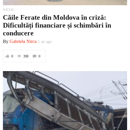
SOCIAL
Căile Ferate din Moldova în criză:
Dificultăți financiare și schimbări în
conducere
By
Gabriela Nirca
1 an ago
0
398
0