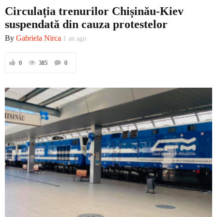
Circulația trenurilor Chișinău-Kiev
suspendată din cauza protestelor
By
Gabriela Nirca
1 an ago
0
385
0