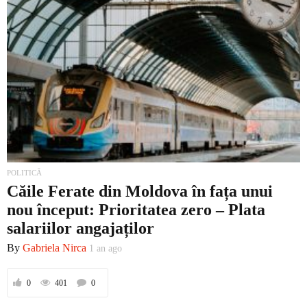
POLITICĂ
Căile Ferate din Moldova în fața unui
nou început: Prioritatea zero – Plata
salariilor angajaților
By
Gabriela Nirca
1 an ago
0
401
0