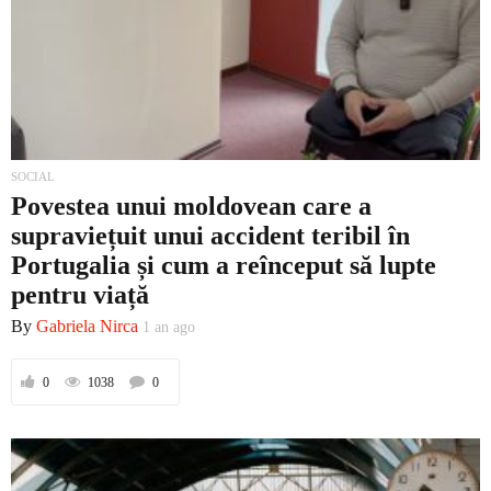
SOCIAL
Povestea unui moldovean care a
supraviețuit unui accident teribil în
Portugalia și cum a reînceput să lupte
pentru viață
By
Gabriela Nirca
1 an ago
0
1038
0