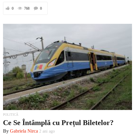
0
768
0
POLITICĂ
Ce Se Întâmplă cu Prețul Biletelor?
By
Gabriela Nirca
2 ani ago