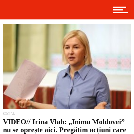
Contact
Prima
Politică
Externe
SOCIAL
VIDEO// Irina Vlah: „Inima Moldovei”
nu se oprește aici. Pregătim acțiuni care
Social