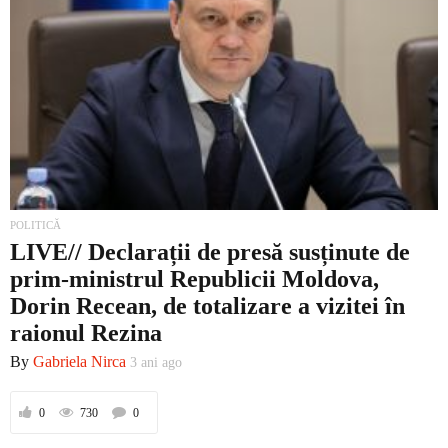
POLITICĂ
LIVE// Declarații de presă susținute de
prim-ministrul Republicii Moldova,
Dorin Recean, de totalizare a vizitei în
raionul Rezina
By
Gabriela Nirca
3 ani ago
0
730
0