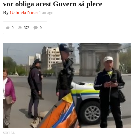
vor obliga acest Guvern să plece
By
Gabriela Nirca
1 an ago
Economic
0
373
0
Contact
SOCIAL