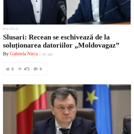
POLITICĂ
Slusari: Recean se eschivează de la
soluționarea datoriilor „Moldovagaz”
By
Gabriela Nirca
1 an ago
0
473
0