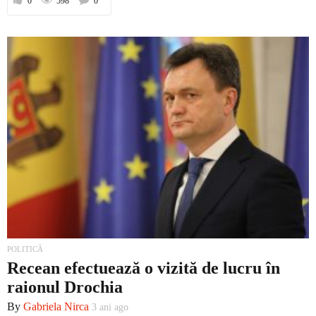
0
598
0
POLITICĂ
Recean efectuează o vizită de lucru în
raionul Drochia
By
Gabriela Nirca
3 ani ago