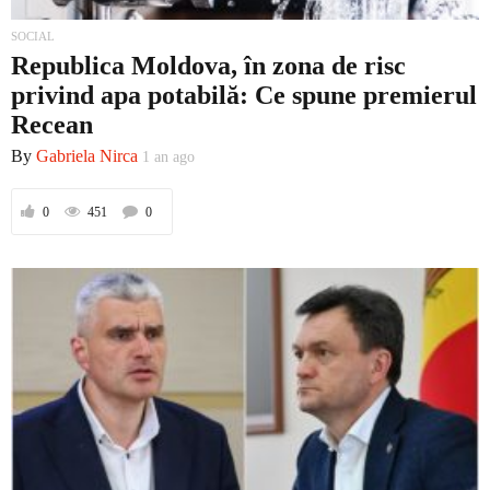
SOCIAL
Republica Moldova, în zona de risc
privind apa potabilă: Ce spune premierul
Recean
By
Gabriela Nirca
1 an ago
0
451
0