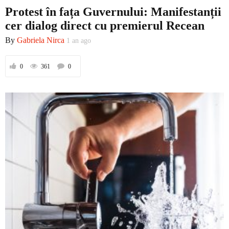
Protest în fața Guvernului: Manifestanții
cer dialog direct cu premierul Recean
By
Gabriela Nirca
1 an ago
0
361
0