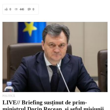
0
446
0
POLITICĂ
LIVE// Briefing susținut de prim-
ministrul Dorin Recean, și șeful misiunii