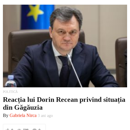
POLITICĂ
Reacția lui Dorin Recean privind situația
din Găgăuzia
By
Gabriela Nirca
3 ani ago