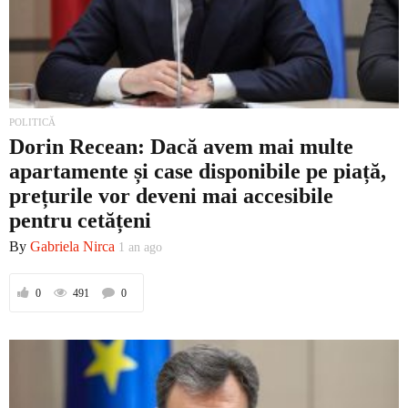
POLITICĂ
Dorin Recean: Dacă avem mai multe
apartamente și case disponibile pe piață,
prețurile vor deveni mai accesibile
pentru cetățeni
By
Gabriela Nirca
1 an ago
0
491
0