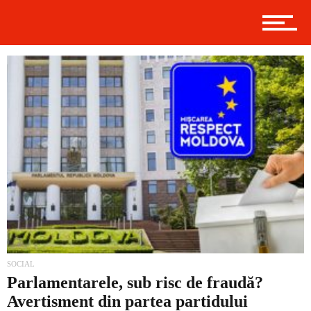
Contact
Prima
Politică
Externe
Social
SOCIAL
Parlamentarele, sub risc de fraudă?
Avertisment din partea partidului