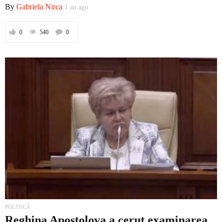
By
Gabriela Nirca
1 an ago
0
540
0
POLITICĂ
Reghina Apostolova a cerut examinarea