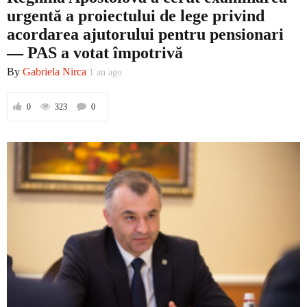
urgentă a proiectului de lege privind
acordarea ajutorului pentru pensionari
— PAS a votat împotrivă
By
Gabriela Nirca
1 an ago
0
323
0