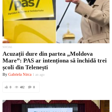
SOCIAL
Acuzații dure din partea „Moldova
Mare”: PAS ar intenționa să închidă trei
școli din Telenești
By
Gabriela Nirca
1 an ago
0
482
0