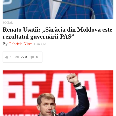
SOCIAL
Renato Usatîi: „Sărăcia din Moldova este
rezultatul guvernării PAS”
By
Gabriela Nirca
1 an ago
1
2508
0