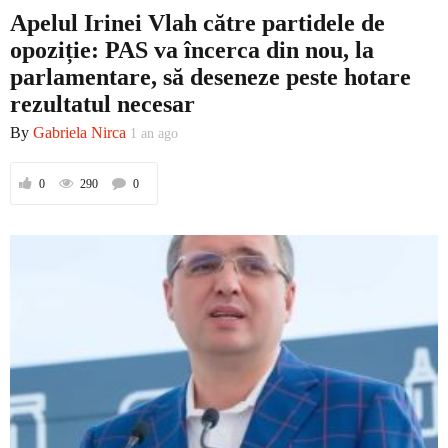
Apelul Irinei Vlah către partidele de
opoziție: PAS va încerca din nou, la
parlamentare, să deseneze peste hotare
rezultatul necesar
By
Gabriela Nirca
1 an ago
0
290
0