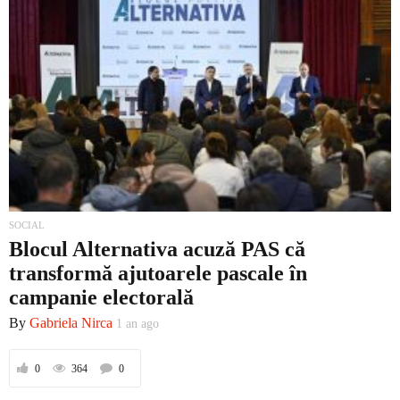
SOCIAL
Blocul Alternativa acuză PAS că
transformă ajutoarele pascale în
campanie electorală
By
Gabriela Nirca
1 an ago
0
364
0