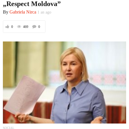
„Respect Moldova”
Economic
By
Gabriela Nirca
1 an ago
0
469
0
Contact
SOCIAL