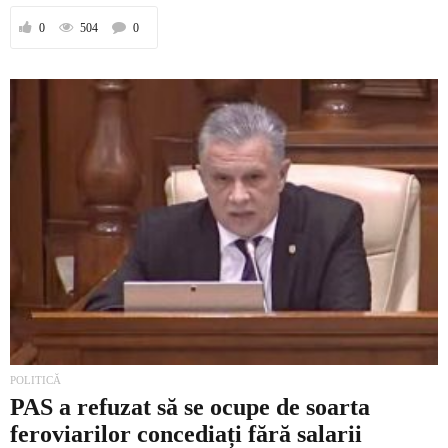
0
504
0
POLITICĂ
PAS a refuzat să se ocupe de soarta
feroviarilor concediați fără salarii