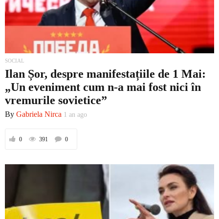
SOCIAL
Ilan Șor, despre manifestațiile de 1 Mai:
„Un eveniment cum n-a mai fost nici în
vremurile sovietice”
By
Gabriela Nirca
1 an ago
0
391
0