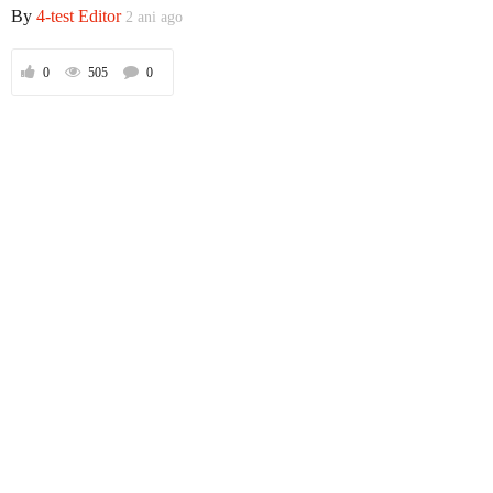
By
4-test Editor
2 ani ago
0
505
0
Prima
Politică
Externe
Social
Economic