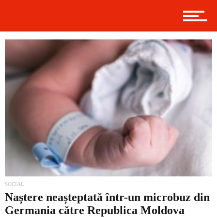
Politică
Externe
Social
Economic
SOCIAL
Naștere neașteptată într-un microbuz din
Germania către Republica Moldova
Contact