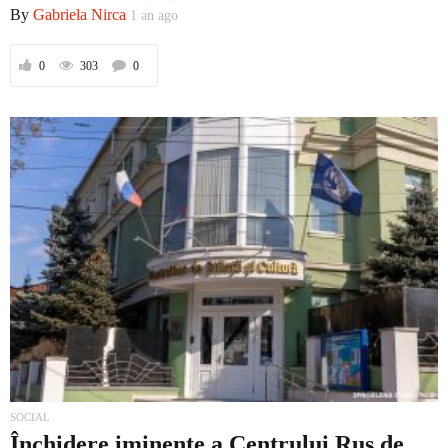
By
Gabriela Nirca
1 an ago
0
303
0
Prima
Politică
Externe
Social
SOCIAL
Economic
Închidere iminente a Centrului Rus de