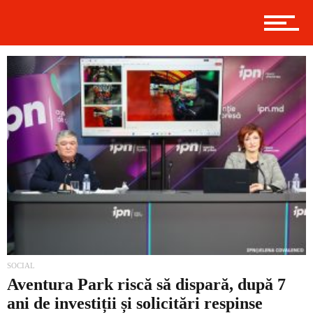
Politică
Externe
Social
Economic
SOCIAL
Aventura Park riscă să dispară, după 7
ani de investiții și solicitări respinse
Contact