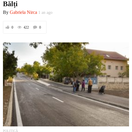
Bălți
Prima
By
Gabriela Nirca
1 an ago
0
422
0
Politică
Externe
Social
Economic
POLITICĂ