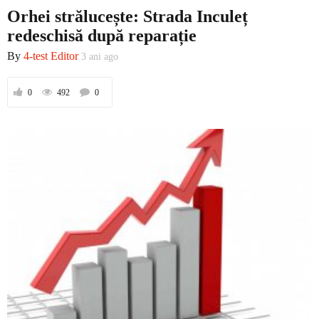
Orhei strălucește: Strada Inculeț
Contact
redeschisă după reparație
By
4-test Editor
3 ani ago
0
492
0