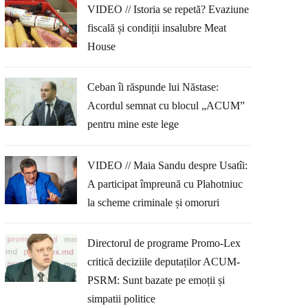
VIDEO // Istoria se repetă? Evaziune
fiscală și condiții insalubre Meat
House
Ceban îi răspunde lui Năstase:
Acordul semnat cu blocul „ACUM”
pentru mine este lege
VIDEO // Maia Sandu despre Usatîi:
A participat împreună cu Plahotniuc
la scheme criminale și omoruri
Directorul de programe Promo-Lex
critică deciziile deputaților ACUM-
PSRM: Sunt bazate pe emoții și
simpatii politice