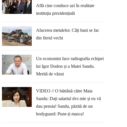
Află cine conduce azi în realitate
instituția prezidențială
Afacerea metalelor. Câți bani se fac
din fierul vechi
Un economist face radiografia echipei
lui Igor Dodon și a Maiei Sandu.
Merită de văzut
VIDEO // O bătrână către Maia
Sandu: Dați salariul dvs mie și eu vă
dau pensia! Sandu, păzită de un
bodyguard: Pune-ți masca!