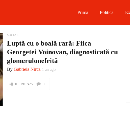
Prima
Politică
Ex
 on Facebook
SOCIAL
Luptă cu o boală rară: Fiica
on Twitter
Georgetei Voinovan, diagnosticată cu
glomerulonefrită
on Instagram
By
Gabriela Nirca
1 an ago
 on Telegram
0
576
0