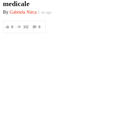
medicale
By
Gabriela Nirca
1 an ago
Prima
0
332
0
Politică
Externe
Social
Economic