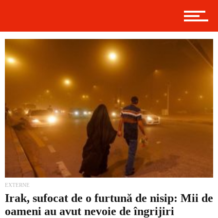
Politică
Externe
Social
Economic
EXTERNE
Irak, sufocat de o furtună de nisip: Mii de
oameni au avut nevoie de îngrijiri
Contact