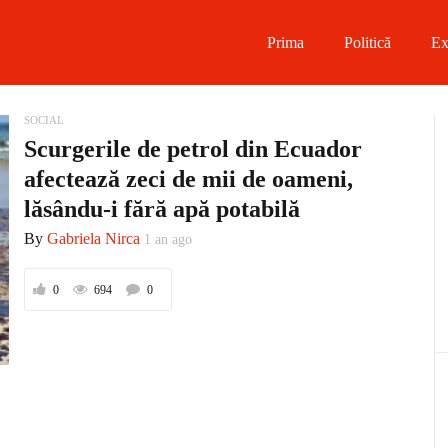
Prima
Politică
Ex
 on Facebook
SOCIAL
Scurgerile de petrol din Ecuador
on Twitter
afectează zeci de mii de oameni,
lăsându-i fără apă potabilă
on Instagram
By
Gabriela Nirca
1 an ago
 on Telegram
0
694
0