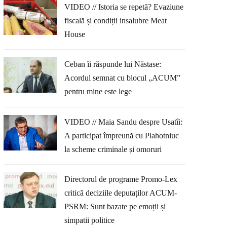
VIDEO // Istoria se repetă? Evaziune
fiscală și condiții insalubre Meat
House
Ceban îi răspunde lui Năstase:
Acordul semnat cu blocul „ACUM”
pentru mine este lege
VIDEO // Maia Sandu despre Usatîi:
A participat împreună cu Plahotniuc
la scheme criminale și omoruri
Directorul de programe Promo-Lex
critică deciziile deputaților ACUM-
PSRM: Sunt bazate pe emoții și
simpatii politice