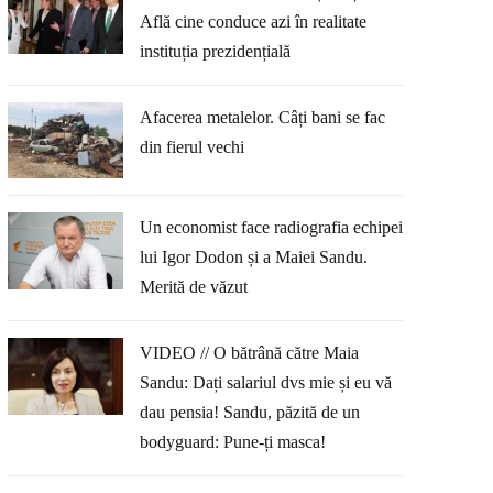
Află cine conduce azi în realitate
instituția prezidențială
Afacerea metalelor. Câți bani se fac
din fierul vechi
Un economist face radiografia echipei
lui Igor Dodon și a Maiei Sandu.
Merită de văzut
VIDEO // O bătrână către Maia
Sandu: Dați salariul dvs mie și eu vă
dau pensia! Sandu, păzită de un
bodyguard: Pune-ți masca!