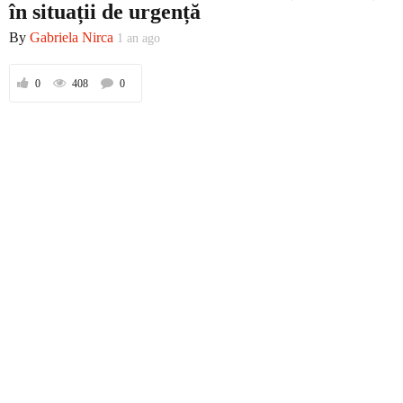
în situații de urgență
By
Gabriela Nirca
1 an ago
Prima
0
408
0
Politică
Externe
Social
Economic