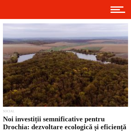
Politică
Externe
Social
Economic
SOCIAL
Noi investiții semnificative pentru
Drochia: dezvoltare ecologică și eficiență
Contact