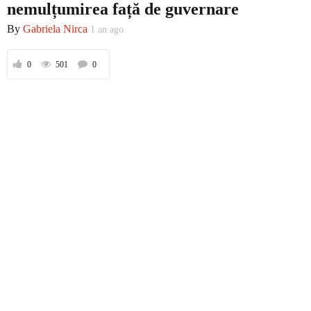
nemulțumirea față de guvernare
By
Gabriela Nirca
1 an ago
Prima
0
501
0
Politică
Externe
Social
Economic