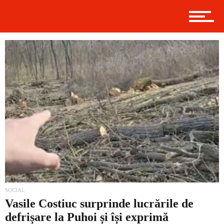
Politică
Externe
Social
Economic
SOCIAL
Vasile Costiuc surprinde lucrările de
defrișare la Puhoi și își exprimă
Contact