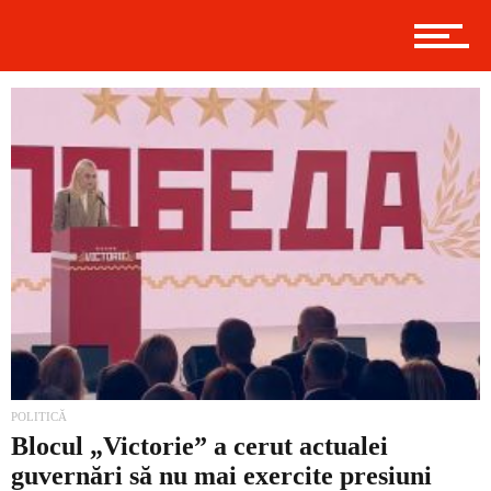
Politică
Externe
Social
Economic
POLITICĂ
Blocul „Victorie” a cerut actualei
guvernări să nu mai exercite presiuni
Contact