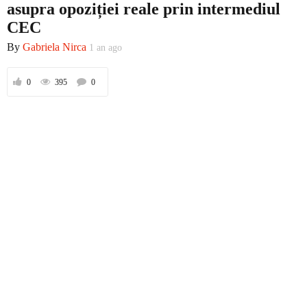
asupra opoziției reale prin intermediul
CEC
By
Gabriela Nirca
1 an ago
Prima
0
395
0
Politică
Externe
Social
Economic