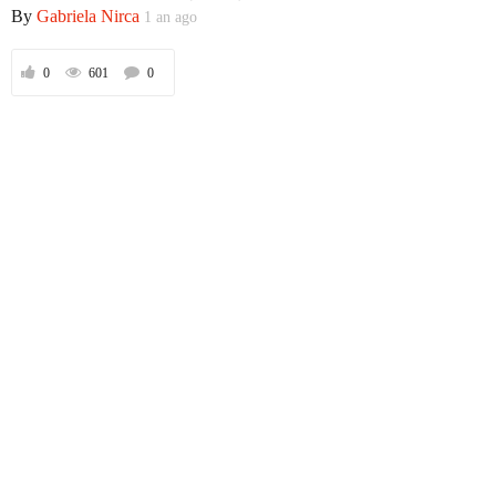
By
Gabriela Nirca
1 an ago
0
601
0
Prima
Politică
Externe
Social
Economic