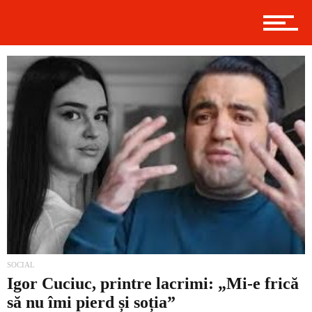
Politică
Externe
Social
Economic
SOCIAL
Igor Cuciuc, printre lacrimi: „Mi-e frică
să nu îmi pierd și soția”
Contact