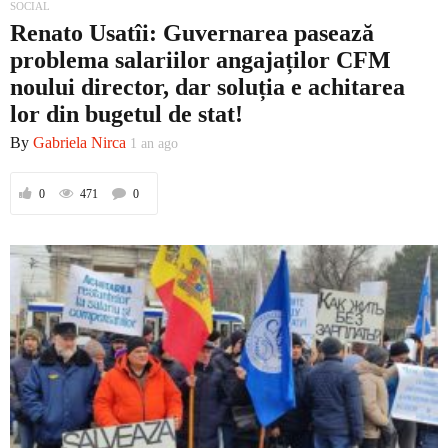
SOCIAL
Renato Usatîi: Guvernarea pasează
problema salariilor angajaților CFM
noului director, dar soluția e achitarea
lor din bugetul de stat!
By
Gabriela Nirca
1 an ago
0
471
0