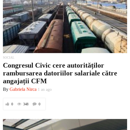
SOCIAL
Congresul Civic cere autorităților
rambursarea datoriilor salariale către
angajații CFM
By
Gabriela Nirca
1 an ago
0
348
0