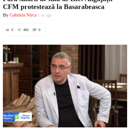
CFM protestează la Basarabeasca
By
Gabriela Nirca
1 an ago
0
484
0