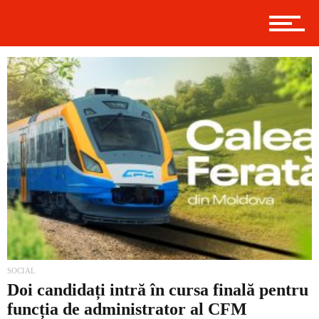
Economic
Contact
Prima
Politică
SOCIAL
Doi candidați intră în cursa finală pentru
Externe
funcția de administrator al CFM