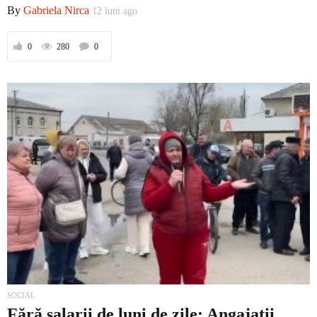
By
Gabriela Nirca
12 luni ago
Social
0
280
0
Economic
Contact
SOCIAL
Fără salarii de luni de zile: Angajații