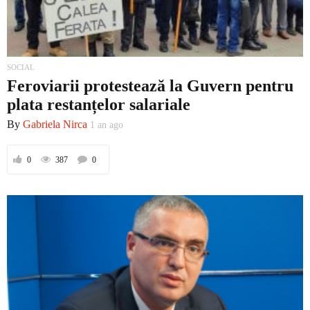
SOCIAL
Feroviarii protestează la Guvern pentru
plata restanțelor salariale
By
Gabriela Nirca
1 an ago
0
387
0