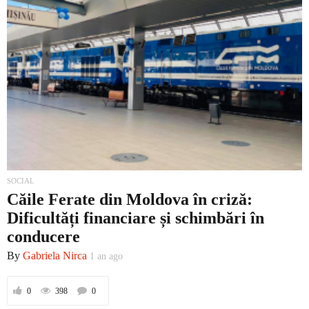
SOCIAL
Căile Ferate din Moldova în criză:
Dificultăți financiare și schimbări în
conducere
By
Gabriela Nirca
1 an ago
0
398
0