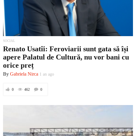
SOCIAL
Renato Usatîi: Feroviarii sunt gata să își
apere Palatul de Cultură, nu vor bani cu
orice preț
By
Gabriela Nirca
1 an ago
0
462
0