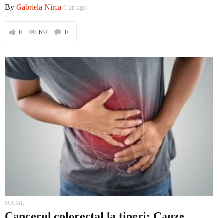
By
Gabriela Nirca
1 an ago
0
637
0
Prima
Politică
Externe
Social
SOCIAL
Economic
Cancerul colorectal la tineri: Cauze,