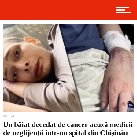
Politică
Externe
Social
Economic
SOCIAL
Un băiat decedat de cancer acuză medicii
de neglijență într-un spital din Chișinău
Contact