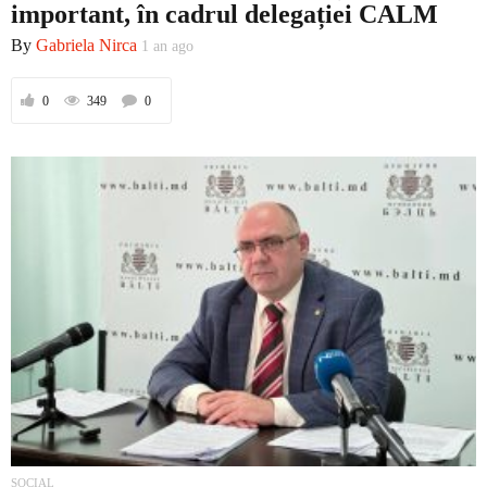
important, în cadrul delegației CALM
By
Gabriela Nirca
1 an ago
Politică
0
349
0
Externe
Social
Economic
Contact
SOCIAL