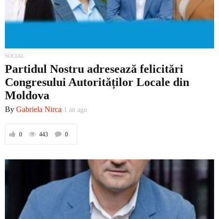
SOCIAL
Partidul Nostru adresează felicitări
Congresului Autorităților Locale din
Moldova
By
Gabriela Nirca
1 an ago
0
443
0