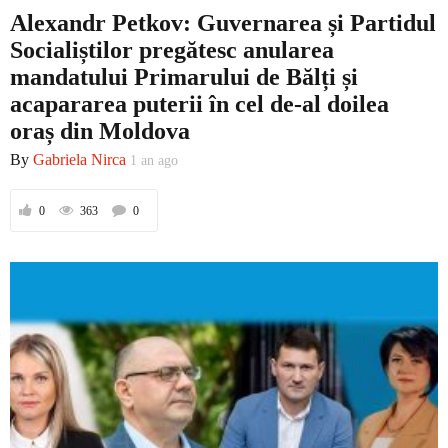
Alexandr Petkov: Guvernarea și Partidul
Socialiștilor pregătesc anularea
mandatului Primarului de Bălți și
acapararea puterii în cel de-al doilea
oraș din Moldova
By
Gabriela Nirca
1 an ago
0
363
0