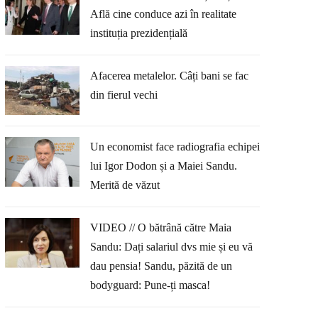
Află cine conduce azi în realitate
instituția prezidențială
Afacerea metalelor. Câți bani se fac
din fierul vechi
Un economist face radiografia echipei
lui Igor Dodon și a Maiei Sandu.
Merită de văzut
VIDEO // O bătrână către Maia
Sandu: Dați salariul dvs mie și eu vă
dau pensia! Sandu, păzită de un
bodyguard: Pune-ți masca!