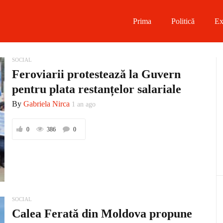
Prima
Politică
Ex
 on Facebook
SOCIAL
Feroviarii protestează la Guvern
on Twitter
pentru plata restanțelor salariale
By
Gabriela Nirca
1 an ago
on Instagram
0
386
0
 on Telegram
SOCIAL
Calea Ferată din Moldova propune