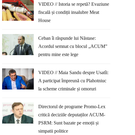
VIDEO // Istoria se repetă? Evaziune
fiscală și condiții insalubre Meat
House
Ceban îi răspunde lui Năstase:
Acordul semnat cu blocul „ACUM”
pentru mine este lege
VIDEO // Maia Sandu despre Usatîi:
A participat împreună cu Plahotniuc
la scheme criminale și omoruri
Directorul de programe Promo-Lex
critică deciziile deputaților ACUM-
PSRM: Sunt bazate pe emoții și
simpatii politice