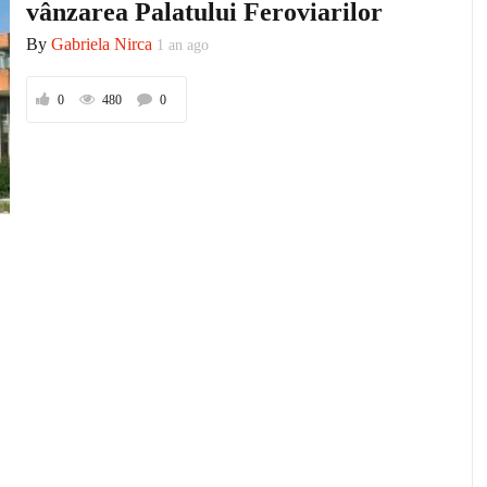
vânzarea Palatului Feroviarilor
By
Gabriela Nirca
1 an ago
0
480
0