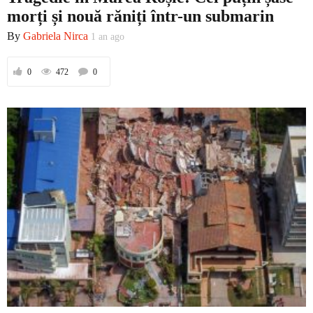
morți și nouă răniți într-un submarin
By
Gabriela Nirca
1 an ago
0
472
0