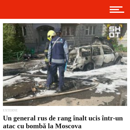
Externe
Social
Economic
Contact
EXTERNE
Un general rus de rang înalt ucis într-un
atac cu bombă la Moscova
Prima