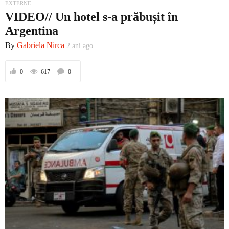
EXTERNE
VIDEO// Un hotel s-a prăbușit în
Argentina
By
Gabriela Nirca
2 ani ago
0
617
0