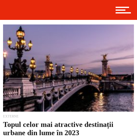
Politică
Externe
Social
Economic
EXTERNE
Topul celor mai atractive destinații
urbane din lume în 2023
Contact