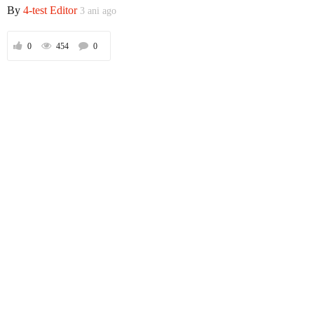
By
4-test Editor
3 ani ago
0
454
0
Prima
Politică
Externe
Social
Economic