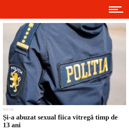
Politică
Externe
Social
Economic
SOCIAL
Și-a abuzat sexual fiica vitregă timp de
13 ani
Contact