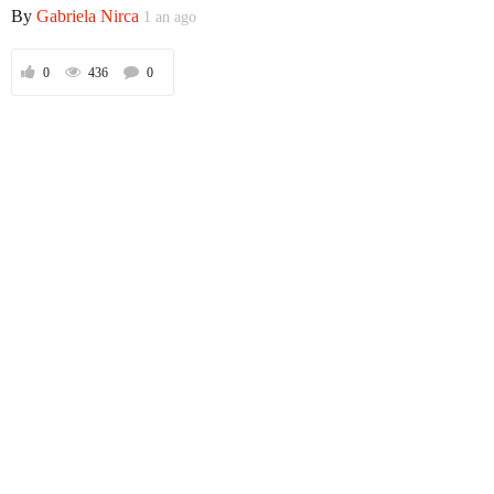
By
Gabriela Nirca
1 an ago
0
436
0
Prima
Politică
Externe
Social
Economic