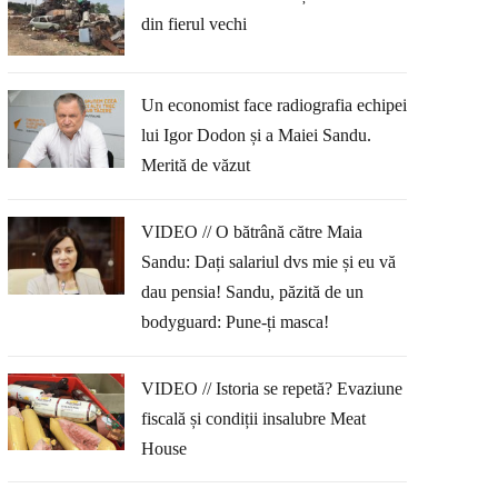
din fierul vechi
Un economist face radiografia echipei
lui Igor Dodon și a Maiei Sandu.
Merită de văzut
VIDEO // O bătrână către Maia
Sandu: Dați salariul dvs mie și eu vă
dau pensia! Sandu, păzită de un
bodyguard: Pune-ți masca!
VIDEO // Istoria se repetă? Evaziune
fiscală și condiții insalubre Meat
House