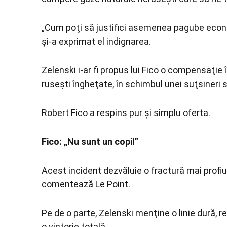
„Cum poţi să justifici asemenea pagube econ
şi-a exprimat el indignarea.
Zelenski i-ar fi propus lui Fico o compensaţie 
ruseşti îngheţate, în schimbul unei suţsineri 
Robert Fico a respins pur şi simplu oferta.
Fico: „Nu sunt un copil”
Acest incident dezvăluie o fractură mai profi
comentează Le Point.
Pe de o parte, Zelenski menţine o linie dură, 
o victorie totală.