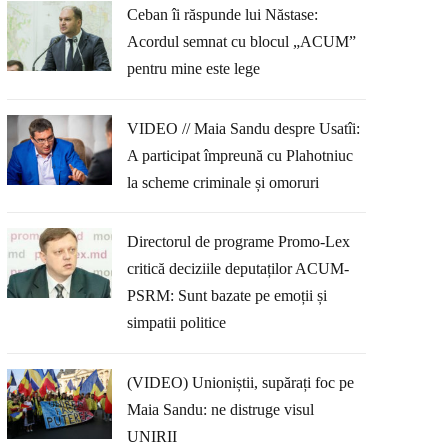
Ceban îi răspunde lui Năstase:
Acordul semnat cu blocul „ACUM”
pentru mine este lege
VIDEO // Maia Sandu despre Usatîi:
A participat împreună cu Plahotniuc
la scheme criminale și omoruri
Directorul de programe Promo-Lex
critică deciziile deputaților ACUM-
PSRM: Sunt bazate pe emoții și
simpatii politice
(VIDEO) Unioniștii, supărați foc pe
Maia Sandu: ne distruge visul
UNIRII