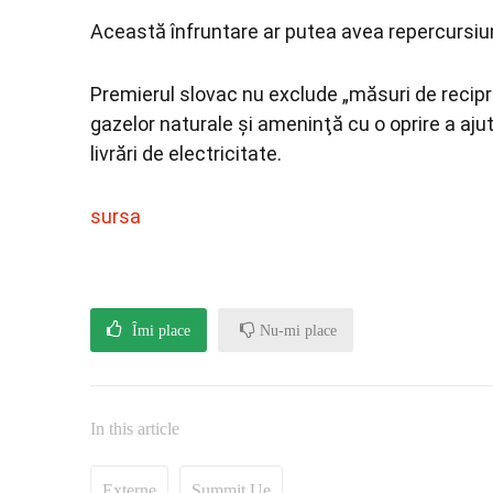
Această înfruntare ar putea avea repercursiuni
Premierul slovac nu exclude „măsuri de recipro
gazelor naturale şi ameninţă cu o oprire a ajut
livrări de electricitate.
sursa
Îmi place
Nu-mi place
In this article
Externe
Summit Ue