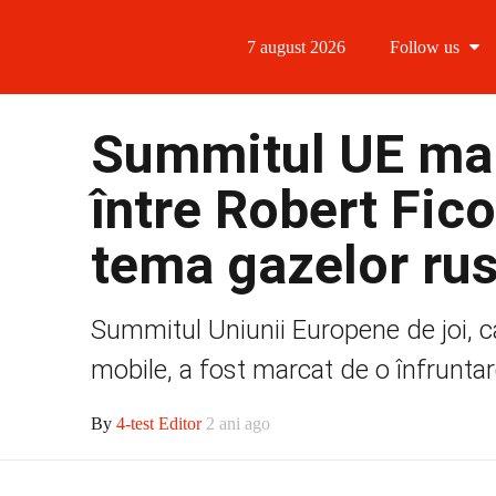
7 august 2026
Follow us
Follow us
Summitul UE mar
Follow us 
între Robert Fic
Follow us 
tema gazelor rus
Follow us
Summitul Uniunii Europene de joi, ca
mobile, a fost marcat de o înfruntare
By
4-test Editor
2 ani ago