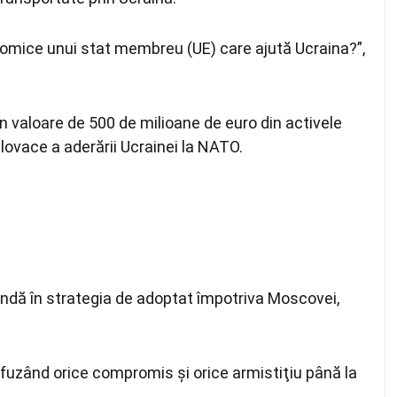
omice unui stat membreu (UE) care ajută Ucraina?”,
în valoare de 500 de milioane de euro din activele
slovace a aderării Ucrainei la NATO.
undă în strategia de adoptat împotriva Moscovei,
refuzând orice compromis şi orice armistiţiu până la