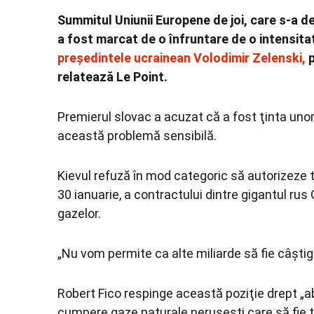
Summitul Uniunii Europene de joi, care s-a de
a fost marcat de o înfruntare de o intensita
preşedintele ucrainean Volodimir Zelenski,
p
relatează Le Point.
Premierul slovac a acuzat că a fost ţinta unor
această problemă sensibilă.
Kievul refuză în mod categoric să autorizeze t
30 ianuarie, a contractului dintre gigantul ru
gazelor.
„Nu vom permite ca alte miliarde să fie câştiga
Robert Fico respinge această poziţie drept „
cumpere gaze naturale neruseşti care să fie t