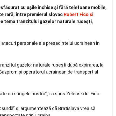
sfășurat cu uşile închise şi fără telefoane mobile,
te rară, între premierul slovac
Robert Fico şi
e tema tranzitului gazelor naturale ruseşti,
 atacuri personale ale preşedintelui ucrainean în
ranzitul gazelor naturale ruseşti după expirarea, la
s Gazprom şi operatorul ucrainean de transport al
te cu sângele nostru”, i-a spus Zelenski lui Fico.
absurdă” şi argumentează că Bratislava vrea să
ransportate prin Ucraina.