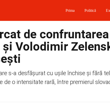
Prima
Politică
Ex
 on Facebook
cat de confruntarea
on Twitter
o și Volodimir Zelens
on Instagram
ești
 on Telegram
re s-a desfășurat cu uşile închise şi fără t
 de o intensitate rară, între premierul slovac