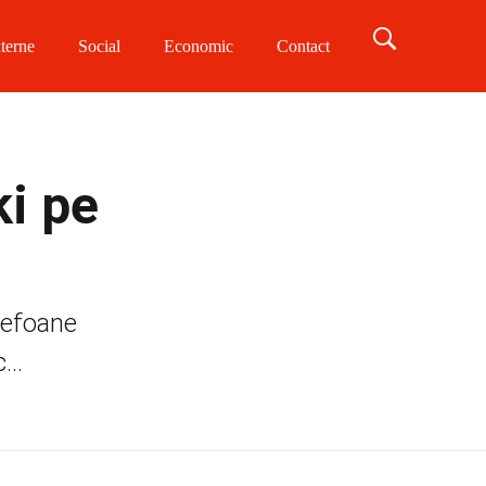
terne
Social
Economic
Contact
ki pe
elefoane
...