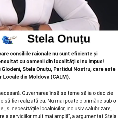
re consiliile raionale nu sunt eficiente și
sultat cu oamenii din localități și nu impus!
i Glodeni, Stela Onuțu, Partidul Nostru, care este
lor Locale din Moldova (CALM).
necesară. Guvernarea însă se teme să ia o decizie
e să fie realizată ea. Nu mai poate o primărie sub o
i, și necesitățile localnicilor, inclusiv salubrizare,
re a serviciilor mult mai amplă”, a argumentat Stela