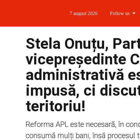
7 august 2026
Follow us
Follow us
Stela Onuțu, Par
Follow us 
vicepreședinte 
Follow us 
administrativă e
Follow us
impusă, ci discu
teritoriu!
Reforma APL este necesară, în condiți
consumă mulți bani, însă procesul tr