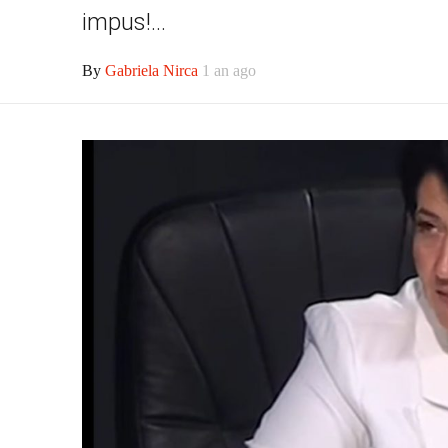
impus!...
By
Gabriela Nirca
1 an ago