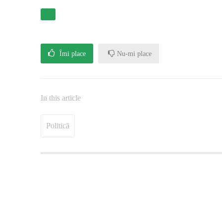
Îmi place
Nu-mi place
In this article
Politică