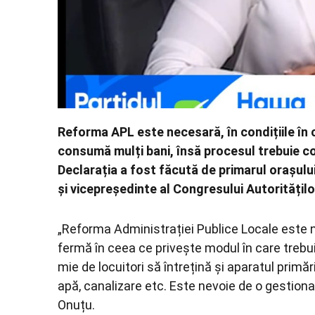
Reforma APL este necesară, în condițiile în ca
consumă mulți bani, însă procesul trebuie con
Declarația a fost făcută de primarul orașulu
și vicepreședinte al Congresului Autorități
„Reforma Administrației Publice Locale este 
fermă în ceea ce privește modul în care trebui
mie de locuitori să întrețină și aparatul primărie
apă, canalizare etc. Este nevoie de o gestiona
Onuțu.