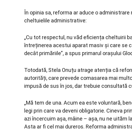
În opinia sa, reforma ar aduce o administrare m
cheltuielile administrative:
„Cu tot respectul, nu văd eficiența cheltuirii ba
întreținerea acestui aparat masiv și care se 
decât primăriile”, a spus primarul orașului Glo
Totodată, Stela Onuțu atrage atenția că refor
autorități, care prevede comasarea mai multor u
impusă de sus în jos, dar trebuie consultată cu
„Mă tem de una. Acum ea este voluntară, benev
legi prin care va deveni obligatorie. Cineva pri
azi încercuim așa, mâine – așa, nu ne uităm la i
Asta ar fi cel mai dureros. Reforma administrat