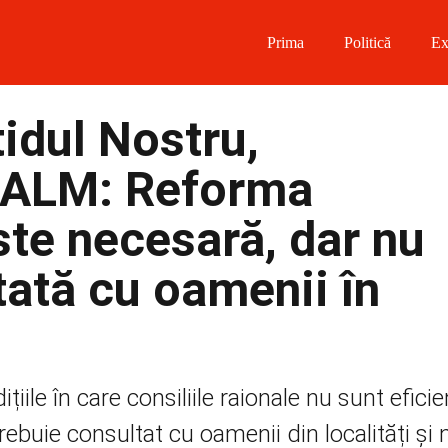
Prima
Politică
Ex
 on Facebook
tidul Nostru,
on Twitter
CALM: Reforma
on Instagram
ste necesară, dar nu
 on Telegram
tată cu oamenii în
ile în care consiliile raionale nu sunt eficie
ebuie consultat cu oamenii din localități și 