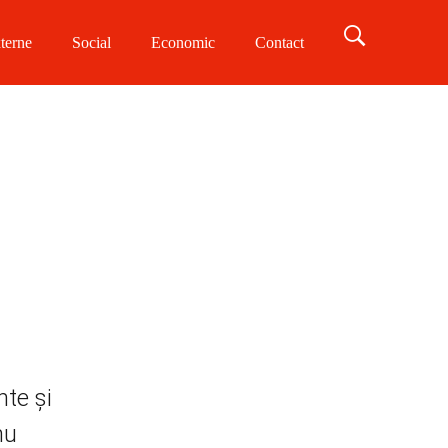
terne
Social
Economic
Contact
nte și
nu