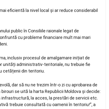
ai eficientă la nivel local și ar reduce considerabil
nului public în Consiliile raionale legat de
confruntă cu probleme financiare mult mai mari
deni.
ma, inclusiv procesul de amalgamare inițiat de
nități administrativ-teritoriale, nu trebuie fie
 cetățenii din teritoriu.
olă, dar să nu ne trezim într-o zi cu aprobarea de
n birouri se uită la harta Republicii Moldova și decide:
nfrastructură, la acces, la prestări de servicii etc.
ivă trebuie consultată cu oamenii în teritoriu!”, a