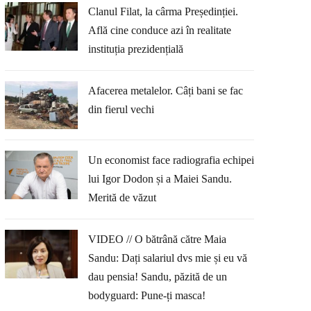
Clanul Filat, la cârma Președinției.
Află cine conduce azi în realitate
instituția prezidențială
Afacerea metalelor. Câți bani se fac
din fierul vechi
Un economist face radiografia echipei
lui Igor Dodon și a Maiei Sandu.
Merită de văzut
VIDEO // O bătrână către Maia
Sandu: Dați salariul dvs mie și eu vă
dau pensia! Sandu, păzită de un
bodyguard: Pune-ți masca!