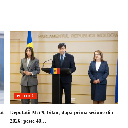
POLITICĂ
at
Deputații MAN, bilanț după prima sesiune din
2026: peste 40…