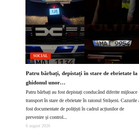
SOCIAL
Patru bărbați, depistați în stare de ebrietate la
ghidonul unor…
Patru bărbați au fost depistați conducând diferite mijloace
transport în stare de ebrietate în raionul Strășeni. Cazurile
fost documentate de polițiști în cadrul acțiunilor de
prevenire și control...
6 august 2026