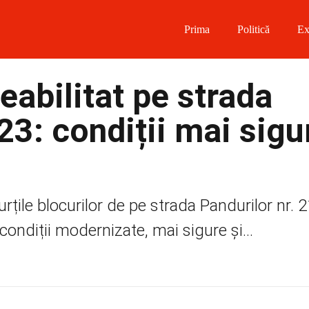
Prima
Politică
Ex
 on Facebook
eabilitat pe strada
on Twitter
23: condiții mai sigu
on Instagram
 on Telegram
rțile blocurilor de pe strada Pandurilor nr. 2
 condiții modernizate, mai sigure și...