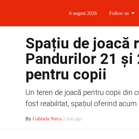
6 august 2026
Follow us
Follow us
Spațiu de joacă r
Follow us 
Pandurilor 21 și 
Follow us 
pentru copii
Follow us
Un teren de joacă pentru copii din cu
fost reabilitat, spațiul oferind acum
By
Gabriela Nirca
2 luni ago