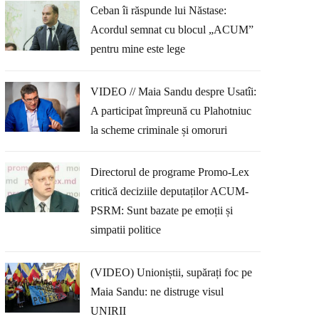
Ceban îi răspunde lui Năstase:
Acordul semnat cu blocul „ACUM”
pentru mine este lege
VIDEO // Maia Sandu despre Usatîi:
A participat împreună cu Plahotniuc
la scheme criminale și omoruri
Directorul de programe Promo-Lex
critică deciziile deputaților ACUM-
PSRM: Sunt bazate pe emoții și
simpatii politice
(VIDEO) Unioniștii, supărați foc pe
Maia Sandu: ne distruge visul
UNIRII