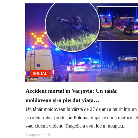
SOCIAL
Accident mortal în Varșovia: Un tânăr
moldovean și-a pierdut viața…
Un tânăr moldovean în vârstă de 27 de ani a murit într-un
accident rutier produs în Polonia, după ce două motocicle
s-au ciocnit violent. Tragedia a avut loc în noaptea...
6 august 2026