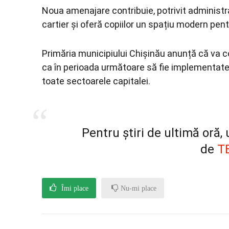
Noua amenajare contribuie, potrivit administraț
cartier și oferă copiilor un spațiu modern pent
Primăria municipiului Chișinău anunță că va co
ca în perioada următoare să fie implementate 
toate sectoarele capitalei.
Pentru știri de ultimă oră
de
T
Îmi place
Nu-mi place