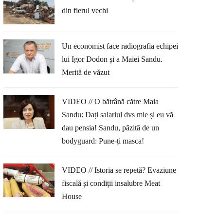
din fierul vechi
Un economist face radiografia echipei
lui Igor Dodon și a Maiei Sandu.
Merită de văzut
VIDEO // O bătrână către Maia
Sandu: Dați salariul dvs mie și eu vă
dau pensia! Sandu, păzită de un
bodyguard: Pune-ți masca!
VIDEO // Istoria se repetă? Evaziune
fiscală și condiții insalubre Meat
House