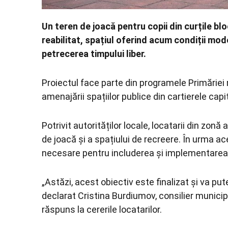
Un teren de joacă pentru copii din curțile blo
reabilitat, spațiul oferind acum condiții mod
petrecerea timpului liber.
Proiectul face parte din programele Primăriei 
amenajării spațiilor publice din cartierele capit
Potrivit autorităților locale, locatarii din zonă
de joacă și a spațiului de recreere. În urma ac
necesare pentru includerea și implementarea 
„Astăzi, acest obiectiv este finalizat și va putea
declarat Cristina Burdiumov, consilier municip
răspuns la cererile locatarilor.