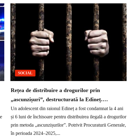
SOCIAL
Rețea de distribuire a drogurilor prin
„ascunzișuri”, destructurată la Edineț.…
Un adolescent din raionul Edineț a fost condamnat la 4 ani
te
și 6 luni de închisoare pentru distribuirea ilegală a drogurilor
prin metoda „ascunzișurilor”. Potrivit Procuraturii Generale,
în perioada 2024–2025,...