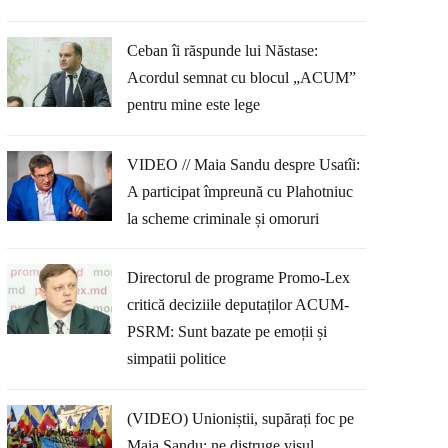
Ceban îi răspunde lui Năstase:
Acordul semnat cu blocul „ACUM”
pentru mine este lege
VIDEO // Maia Sandu despre Usatîi:
A participat împreună cu Plahotniuc
la scheme criminale și omoruri
Directorul de programe Promo-Lex
critică deciziile deputaților ACUM-
PSRM: Sunt bazate pe emoții și
simpatii politice
(VIDEO) Unioniștii, supărați foc pe
Maia Sandu: ne distruge visul