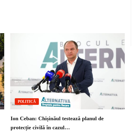
POLITICĂ
Ion Ceban: Chișinăul testează planul de
protecție civilă în cazul…