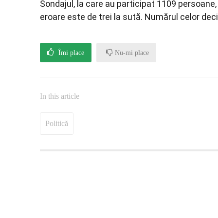
Sondajul, la care au participat 1109 persoane, 
eroare este de trei la sută. Numărul celor dec
Îmi place
Nu-mi place
In this article
Politică