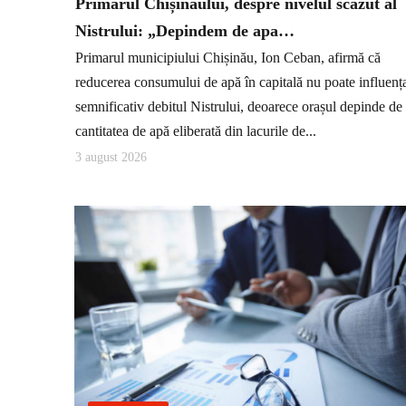
Primarul Chișinăului, despre nivelul scăzut al
Nistrului: „Depindem de apa…
Primarul municipiului Chișinău, Ion Ceban, afirmă că
reducerea consumului de apă în capitală nu poate influenț
semnificativ debitul Nistrului, deoarece orașul depinde de
cantitatea de apă eliberată din lacurile de...
3 august 2026