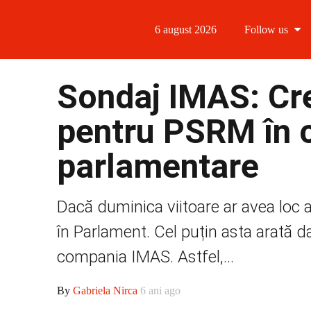
6 august 2026
Follow us
Follow us
Sondaj IMAS: Cre
Follow us 
pentru PSRM în c
Follow us 
parlamentare
Follow us
Dacă duminica viitoare ar avea loc a
în Parlament. Cel puțin asta arată da
compania IMAS. Astfel,...
By
Gabriela Nirca
6 ani ago