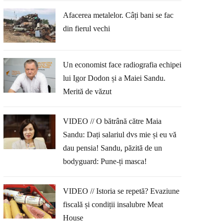
Afacerea metalelor. Câți bani se fac
din fierul vechi
Un economist face radiografia echipei
lui Igor Dodon și a Maiei Sandu.
Merită de văzut
VIDEO // O bătrână către Maia
Sandu: Dați salariul dvs mie și eu vă
dau pensia! Sandu, păzită de un
bodyguard: Pune-ți masca!
VIDEO // Istoria se repetă? Evaziune
fiscală și condiții insalubre Meat
House