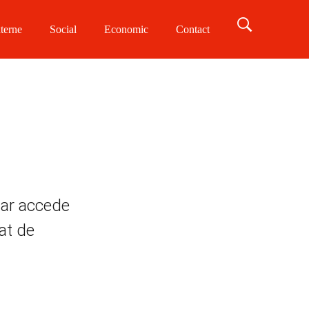
terne
Social
Economic
Contact
e ar accede
zat de