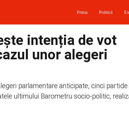
Prima
Politică
Ex
 on Facebook
ște intenția de vot
on Twitter
azul unor alegeri
on Instagram
 on Telegram
legeri parlamentare anticipate, cinci partid
tele ultimului Barometru socio-politic, reali