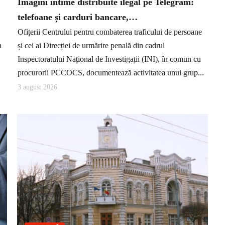
Imagini intime distribuite ilegal pe Telegram:
telefoane și carduri bancare,…
Ofițerii Centrului pentru combaterea traficului de persoane
a
și cei ai Direcției de urmărire penală din cadrul
Inspectoratului Național de Investigații (INI), în comun cu
procurorii PCCOCS, documentează activitatea unui grup...
3 august 2026