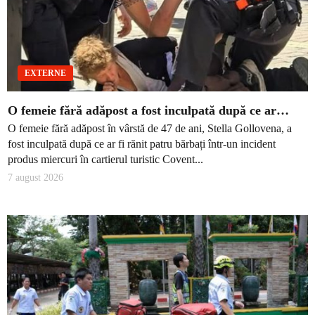
EXTERNE
O femeie fără adăpost a fost inculpată după ce ar…
O femeie fără adăpost în vârstă de 47 de ani, Stella Gollovena, a
fost inculpată după ce ar fi rănit patru bărbați într-un incident
produs miercuri în cartierul turistic Covent...
7 august 2026