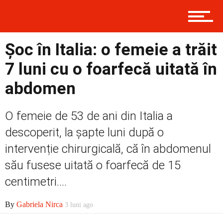
Contact
Șoc în Italia: o femeie a trăit
Prima
7 luni cu o foarfecă uitată în
abdomen
Politică
O femeie de 53 de ani din Italia a
descoperit, la șapte luni după o
Externe
intervenție chirurgicală, că în abdomenul
său fusese uitată o foarfecă de 15
centimetri....
Social
By
Gabriela Nirca
3 luni ago