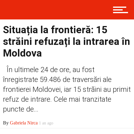
Contact
Situația la frontieră: 15
străini refuzați la intrarea în
Prima
Moldova
În ultimele 24 de ore, au fost
Politică
înregistrate 59.486 de traversări ale
frontierei Moldovei, iar 15 străini au primit
Externe
refuz de intrare. Cele mai tranzitate
puncte de...
By
Gabriela Nirca
1 an ago
Social