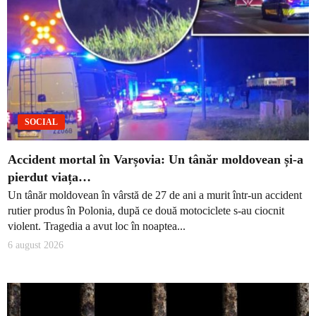
SOCIAL
Accident mortal în Varșovia: Un tânăr moldovean și-a
pierdut viața…
Un tânăr moldovean în vârstă de 27 de ani a murit într-un accident
rutier produs în Polonia, după ce două motociclete s-au ciocnit
violent. Tragedia a avut loc în noaptea...
6 august 2026