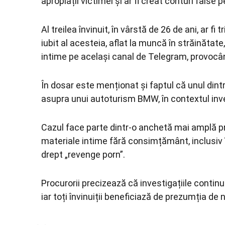
apropiații victimei și ar fi creat conturi fals
Al treilea învinuit, în vârstă de 26 de ani, ar f
iubit al acesteia, aflat la muncă în străinătate,
intime pe același canal de Telegram, provocând
În dosar este menționat și faptul că unul dint
asupra unui autoturism BMW, în contextul inves
Cazul face parte dintr-o anchetă mai amplă priv
materiale intime fără consimțământ, inclusiv
drept „revenge porn”.
Procurorii precizează că investigațiile contin
iar toți învinuiții beneficiază de prezumția de 