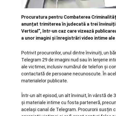
Procuratura pentru Combaterea Criminalităț
anunțat trimiterea în judecată a trei învinui
Vertical”, într-un caz care vizează publicarea
a unor imagini și înregistrări video intime a
Potrivit procurorilor, unul dintre învinuiți, un 
Telegram 29 de imagini nud sau în lenjerie int
ale victimei, inclusiv numărul de telefon și con
contactată de persoane necunoscute. În acelaș
materialelor publicate.
Într-un alt episod, un alt învinuit, în vârstă de 
și materiale intime cu fosta parteneră, precum
același canal de Telegram. Procurorii susțin c