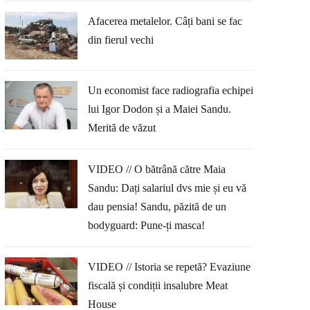
Afacerea metalelor. Câți bani se fac
din fierul vechi
Un economist face radiografia echipei
lui Igor Dodon și a Maiei Sandu.
Merită de văzut
VIDEO // O bătrână către Maia
Sandu: Dați salariul dvs mie și eu vă
dau pensia! Sandu, păzită de un
bodyguard: Pune-ți masca!
VIDEO // Istoria se repetă? Evaziune
fiscală și condiții insalubre Meat
House