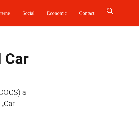
terne
Social
Economic
Contact
l Car
CCOCS) a
 „Car