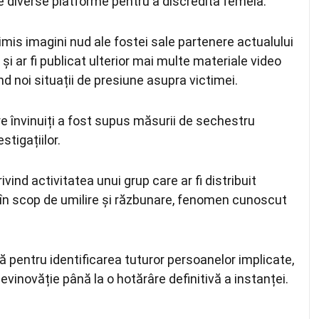
e pe diverse platforme pentru a discredita femeia.
i trimis imagini nud ale fostei sale partenere actualului
 și ar fi publicat ulterior mai multe materiale video
 noi situații de presiune asupra victimei.
re învinuiți a fost supus măsurii de sechestru
tigațiilor.
ind activitatea unui grup care ar fi distribuit
 în scop de umilire și răzbunare, fenomen cunoscut
uă pentru identificarea tuturor persoanelor implicate,
nevinovăție până la o hotărâre definitivă a instanței.