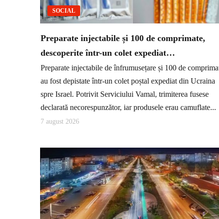
SOCIAL
Preparate injectabile și 100 de comprimate,
descoperite într-un colet expediat…
Preparate injectabile de înfrumusețare și 100 de comprima
au fost depistate într-un colet poștal expediat din Ucraina
spre Israel. Potrivit Serviciului Vamal, trimiterea fusese
declarată necorespunzător, iar produsele erau camuflate...
7 august 2026