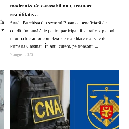
modernizată: carosabil nou, trotuare
reabilitate…
l
 În
Strada Burebista din sectorul Botanica beneficiază de
tre
condiții îmbunătățite pentru participanții la trafic și pietoni,
în urma lucrărilor complexe de reabilitare realizate de
Primăria Chișinău. În anul curent, pe tronsonul...
7 august 2026