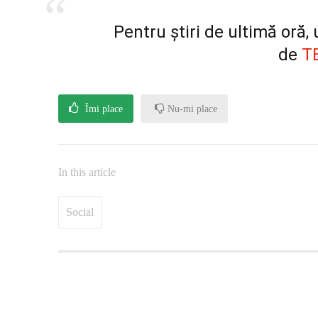
Pentru știri de ultimă oră
de
T
Îmi place
Nu-mi place
In this article
Social