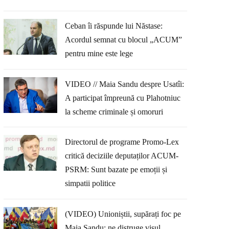
Ceban îi răspunde lui Năstase:
Acordul semnat cu blocul „ACUM”
pentru mine este lege
VIDEO // Maia Sandu despre Usatîi:
A participat împreună cu Plahotniuc
la scheme criminale și omoruri
Directorul de programe Promo-Lex
critică deciziile deputaților ACUM-
PSRM: Sunt bazate pe emoții și
simpatii politice
(VIDEO) Unioniștii, supărați foc pe
Maia Sandu: ne distruge visul