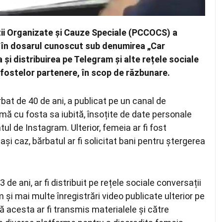
ii Organizate și Cauze Speciale (PCCOCS) a
ți în dosarul cunoscut sub denumirea „Car
 și distribuirea pe Telegram și alte rețele sociale
le fostelor partenere, în scop de răzbunare.
bărbat de 40 de ani, a publicat pe un canal de
imă cu fosta sa iubită, însoțite de date personale
tul de Instagram. Ulterior, femeia ar fi fost
i caz, bărbatul ar fi solicitat bani pentru ștergerea
33 de ani, ar fi distribuit pe rețele sociale conversații
 și mai multe înregistrări video publicate ulterior pe
ă acesta ar fi transmis materialele și către