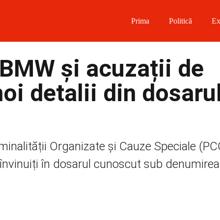
Prima
Politică
Ex
 on Facebook
 BMW și acuzații de
on Twitter
oi detalii din dosaru
on Instagram
 on Telegram
inalității Organizate și Cauze Speciale (P
i învinuiți în dosarul cunoscut sub denumirea