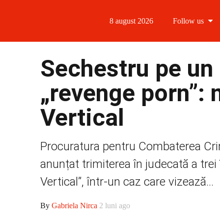
8 august 2026
Follow us
Follow us
Sechestru pe un
Follow us 
„revenge porn”: n
Follow us 
Vertical
Follow us
Procuratura pentru Combaterea Crim
anunțat trimiterea în judecată a tre
Vertical”, într-un caz care vizează...
By
Gabriela Nirca
2 luni ago