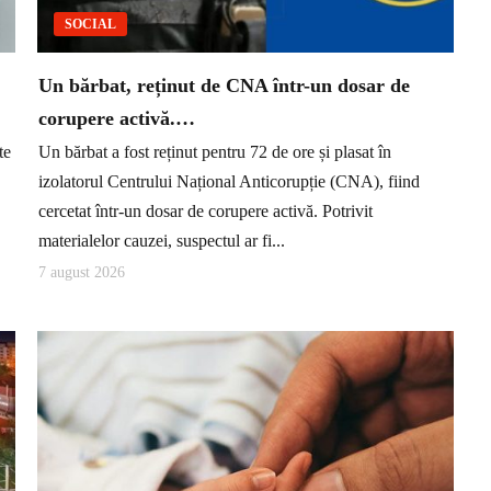
SOCIAL
Un bărbat, reținut de CNA într-un dosar de
corupere activă.…
te
Un bărbat a fost reținut pentru 72 de ore și plasat în
izolatorul Centrului Național Anticorupție (CNA), fiind
cercetat într-un dosar de corupere activă. Potrivit
materialelor cauzei, suspectul ar fi...
7 august 2026