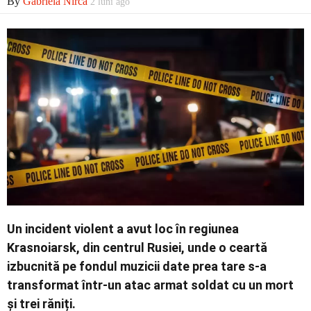
By
Gabriela Nirca
2 luni ago
Economic
Contact
Un incident violent a avut loc în regiunea
Krasnoiarsk, din centrul Rusiei, unde o ceartă
izbucnită pe fondul muzicii date prea tare s-a
transformat într-un atac armat soldat cu un mort
și trei răniți.