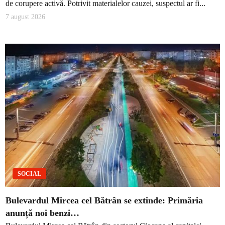
de corupere activă. Potrivit materialelor cauzei, suspectul ar fi...
7 august 2026
SOCIAL
Bulevardul Mircea cel Bătrân se extinde: Primăria
anunță noi benzi…