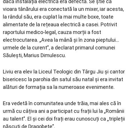
dacă instalația electrică era defectă. Se știe că
vioara tânărului era conectată la un mixer, iar acesta,
la rândul său, era cuplat la mai multe boxe, toate
alimentate de la rețeaua electrică a casei. Potrivit
raportului medico-legal, cauza morții a fost
electrocutarea. „Avea la mână și în zona pieptului…
urmele de la curent”, a declarat primarul comunei
Săulești, Marius Dimulescu.
Liviu era elev la Liceul Teologic din Târgu Jiu și cantor
bisericesc la parohia din satul său natal și era invitat
alături de formația sa la numeroase evenimente.
Era vedetă în comunitatea unde trăia, mai ales că în
urmă cu câțiva ani a participat cu frații lui la „Românii
au talent”. El și cei doi frați erau cunoscuți ca „tripleții
născuți de Dragobete”.