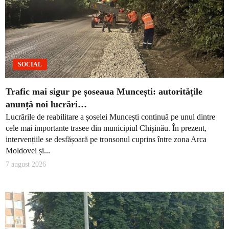
SOCIAL
Trafic mai sigur pe șoseaua Muncești: autoritățile
anunță noi lucrări…
Lucrările de reabilitare a șoselei Muncești continuă pe unul dintre
cele mai importante trasee din municipiul Chișinău. În prezent,
intervențiile se desfășoară pe tronsonul cuprins între zona Arca
Moldovei și...
7 august 2026