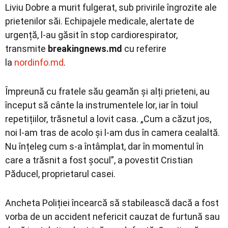
Liviu Dobre a murit fulgerat, sub privirile îngrozite ale
prietenilor săi. Echipajele medicale, alertate de
urgență, l-au găsit în stop cardiorespirator,
transmite
breakingnews.md
cu referire
la
nordinfo.md
.
Împreună cu fratele său geamăn și alți prieteni, au
început să cânte la instrumentele lor, iar în toiul
repetițiilor, trăsnetul a lovit casa. „Cum a căzut jos,
noi l-am tras de acolo și l-am dus în camera cealaltă.
Nu înțeleg cum s-a întâmplat, dar în momentul în
care a trăsnit a fost șocul”, a povestit Cristian
Păducel, proprietarul casei.
Ancheta Poliției încearcă să stabilească dacă a fost
vorba de un accident nefericit cauzat de furtună sau