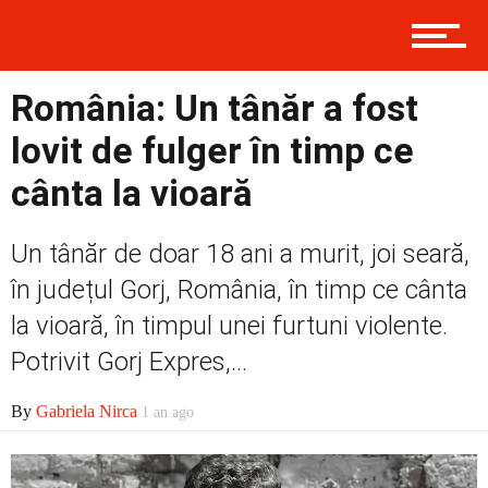
Prima
România: Un tânăr a fost
lovit de fulger în timp ce
cânta la vioară
Politică
Un tânăr de doar 18 ani a murit, joi seară,
în județul Gorj, România, în timp ce cânta
Externe
la vioară, în timpul unei furtuni violente.
Potrivit Gorj Expres,...
Social
By
Gabriela Nirca
1 an ago
Economic