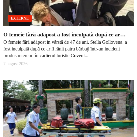
EXTERNE
O femeie fără adăpost a fost inculpată după ce ar…
O femeie fără adăpost în vârstă de 47 de ani, Stella Gollovena, a
fost inculpată după ce ar fi rănit patru bărbați într-un incident
produs miercuri în cartierul turistic Covent...
7 august 2026