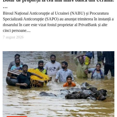
Dosar de proporții la cea mai mare bancă din Ucraina:
…
Biroul Național Anticorupție al Ucrainei (NABU) și Procuratura
Specializată Anticorupție (SAPO) au anunțat trimiterea în instanță a
dosarului în care este vizat fostul proprietar al PrivatBank și alte
cinci persoane....
7 august 2026